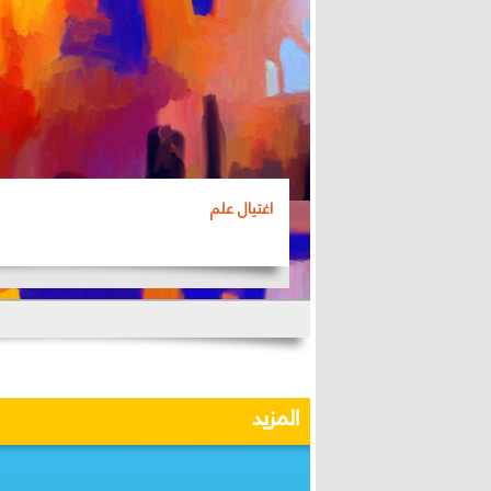
اغتيال علم
المزيد