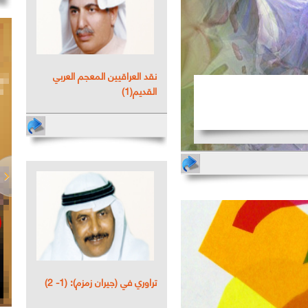
نقد العراقيين المعجم العربي
القديم(1)
تراوري في (جيران زمزم): (1- 2)