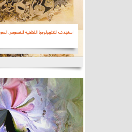
استهداف الأنثربولوجيا الثقافية للنصوص السرد