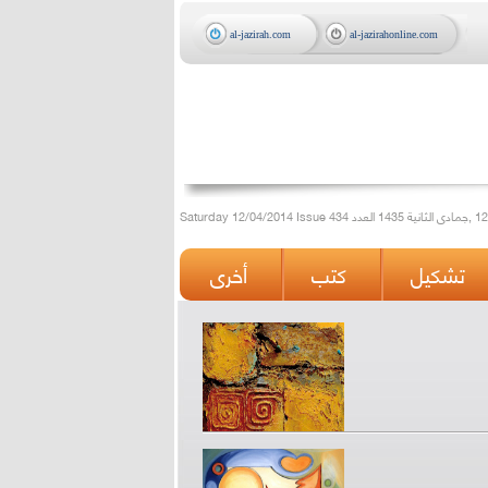
al-jazirah.com
al-jazirahonline.com
تشكيل
كتب
أخرى