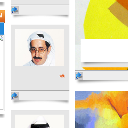
ا
رؤية