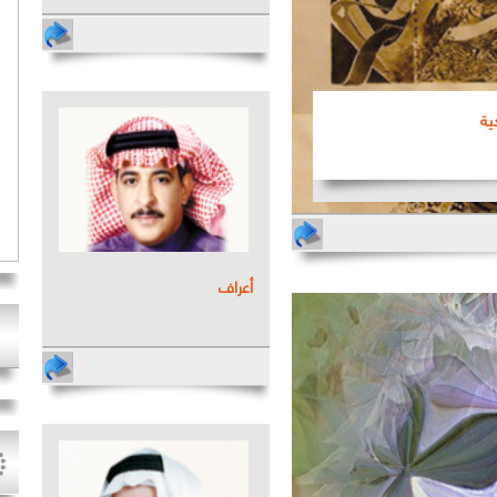
ية
أعراف