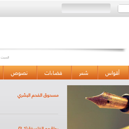
Saturday 12/04/2014 Issue 434 السبت 12 ,جمادى الثانية 1435 العدد
أقواس
شعر
فضاءات
نصوص
مسحوق الفحم البشري
رحلة مع الفلسفة (1 ـ2)