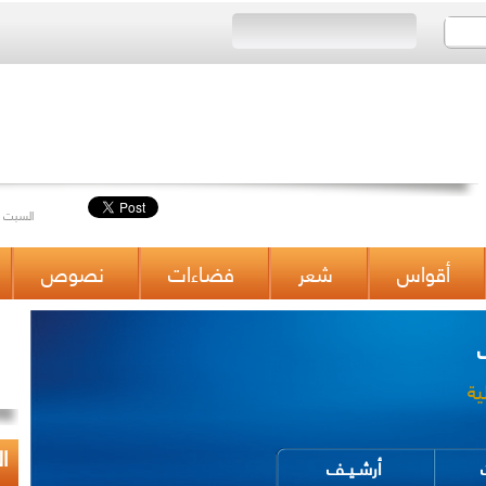
Saturday 12/04/2014 Issue 434 السبت 12 ,جمادى الثانية 1435 العدد
أقواس
شعر
فضاءات
نصوص
ة
ا
ت
أرشــيــف