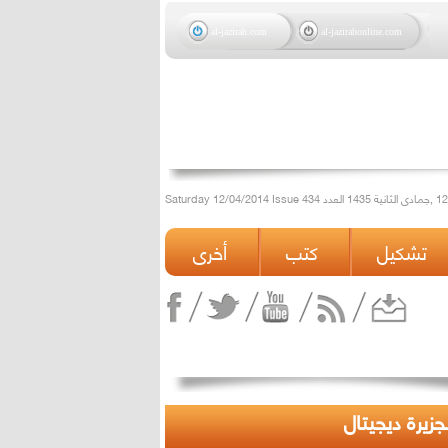
al-jazirah.com
al-jazirahonline.com
تشكيل
كتب
أخرى
لجزيرة ديجيتال