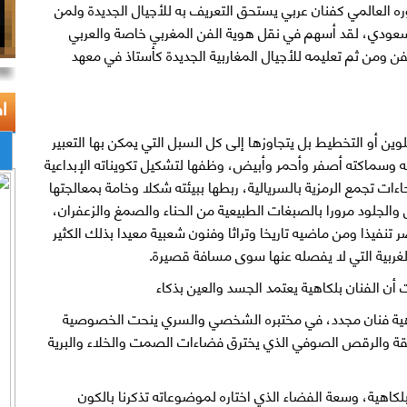
ضوره العالمي كفنان عربي يستحق التعريف به للأجيال الجديدة ولمن
لسعودي، لقد أسهم في نقل هوية الفن المغربي خاصة والعربي
فن ومن ثم تعليمه للأجيال المغاربية الجديدة كأستاذ في معهد
ا
لوين أو التخطيط بل يتجاوزها إلى كل السبل التي يمكن بها التعبير
ه وسماكته أصفر وأحمر وأبيض، وظفها لتشكيل تكويناته الإبداعية
ت تجمع الرمزية بالسريالية، ربطها ببيئته شكلا وخامة بمعالجتها
الجلود مرورا بالصبغات الطبيعية من الحناء والصمغ والزعفران،
تنفيذا ومن ماضيه تاريخا وتراثا وفنون شعبية معيدا بذلك الكثير
 الغربية التي لا يفصله عنها سوى مسافة قصيرة.
 أن الفنان بلكاهية يعتمد الجسد والعين بذكاء
كاهية فنان مجدد، في مختبره الشخصي والسري ينحت الخصوصية
يقة والرقص الصوفي الذي يخترق فضاءات الصمت والخلاء والبرية
 بلكاهية، وسعة الفضاء الذي اختاره لموضوعاته تذكرنا بالكون