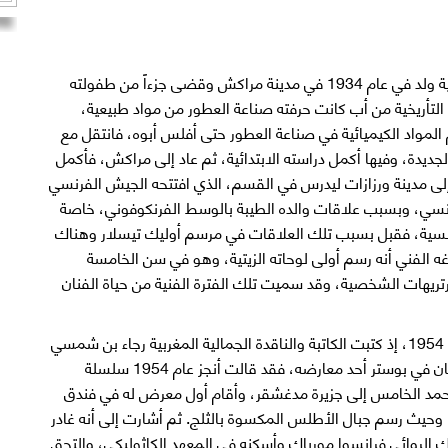
ذكر المؤرخون المغاربة أن الفنان فريد بلكاهية ولد في عام 1934 في مدينة مراكش وقضى جزءاً من طفولته
ة التأريخية من أب كانت حرفته صناعة العطور من مواد طبيعية،
م المواد الكيميائية في صناعة العطور حتى أفلس أبوه، فانتقل مع
الجديدة، وفيها أكمل دراسته الابتدائية، ثم عاد إلى مراكش، فأكمل
ه الثانوية، وفي عام 1953 انتقل إلى مدينة ورزازات ليدرس في القسم، الذي افتتحه الجيش الفرنسي
رنسي، وبسبب علاقات والده الطيبة بالوسط الفرنكوفوني، خاصة
فرنسية، فقبل بسبب تلك العلاقات في مرسم أوليك تيسلار وهناك
ه الفني أنه رسم أولى لوحاته الزيتية، وهو في سن الخامسة
تريهات الشخصية، وقد سميت تلك الفترة الفنية من حياة الفنان
أول معرض للفنان فريد بلكاهية كان في عام 1954، إذ كتبت الكاتبة والناقدة الجمالية المغربية رجاء بن شمسي
لتؤكد هذا من خلال كتابتها عن حياة هذا الفنان في بوستر أحد معارضه، فقد قالت أنجز عام 1954 سلسلة
محمد الخامس إلى جزيرة مدغشقر، وأقام أول معرض له في فندق
حيث رسم جبال الأطلس المكسوة بالثلج. ثم أشارت إلى أنه غادر
 هناك الروائي فرانسوا مورياك وأسكنه في المعهد الكاثوليكي، والتحق