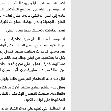
لكننا هنا نقدمه إعجابا بتجربته الرائدة وبح
لا يعرفه من القلة في المجتمع التشكيلي ا
عامة إلى أعين المتلقي عالميا خلال تعلمه ال
الفنون الجميلة بالدار البيضاء لسنوات كثيرة.
تعدد الخامات وتمسك بخط سيره الفني
لا تتوقف أعمال الفنان فريد بلكاهية على الت
عن الفكرة فقد طوع معدن النحاس بكل ألوان
بعد جمعها كوحدات وعناصر بصرية تحمل إيحاءا
بكل ما يستخرجه من ارض وطنه بدء بالنحاس و
مستلهما فكرة العمل الفني من واقعه الحاضر 
من أصالة فنونه المغاربية دون تأثر بالفنون
قال عنه عالم الاجتماع الفرنسي جاك لينهارت
وقال عنه الشاعر صلاح ستيتية أن فريد بل
والعالمية، منصت للأصول الإفريقية، للطر
المفتوحة على نوتات الكون.
ان الخرائط التي تظهر على دوائر الفنان فريد