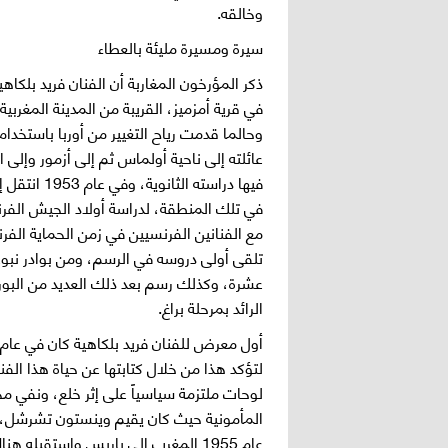
وخالقه.
سيرة ومسيرة مليئة بالعطاء
في قرية أمزميز، القريبة من المدينة المغربي
وحالما قدمت رياح التغيير من أوربا باستخدا
عائلته إلى ناحية أولماس ثم إلى أزمور وإلى 
فيها دراست
في تلك المنطقة، لدراسة أولاد الجيش الف
مع الفنانين الفرنسيين في زمن الحماية ال
تلقى أولى دروسه في الرسم، ومن بوادر نبوغ
عشرة، وكذلك رسم بعد ذلك العديد من البور
الرائد بمرحلة براغ.
لوحات ملتزمة سياسياً على إثر خلع، ونفي 
المأمونية حيث كان يقيم وينستون تشرشل، و
عام 1955 المغرب إلى باريس واستقبله