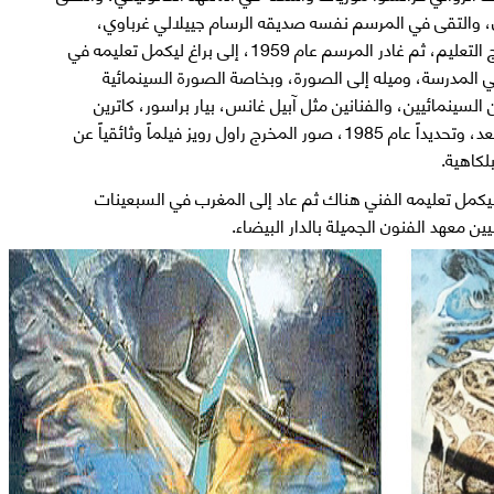
، والتقى في المرسم نفسه صديقه الرسام جييلالي غرباوي،
متبرماً من النزعة الكلاسيكية، وروتينية مناهج التعليم، ثم غادر المرسم عام 1959، إلى براغ ليكمل تعليمه في
 المدرسة، وميله إلى الصورة، وبخاصة الصورة السينمائية
سينمائيين، والفنانين مثل آبيل غانس، بيار براسور، كاترين
سوفاج، جاك بريل وماريو روسبولي. في ما بعد، وتحديداً عام 1985، صور المخرج راول رويز فيلماً وثائقياً عن
بلكاهية.
 ليكمل تعليمه الفني هناك ثم عاد إلى المغرب في السبعينات
ن معهد الفنون الجميلة بالدار البيضاء.