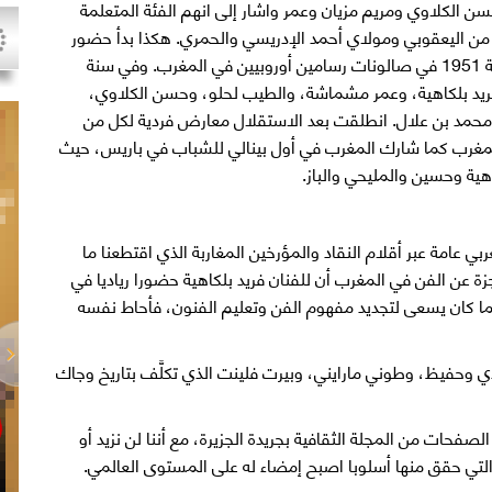
 الكلاوي ومريم مزيان وعمر واشار إلى انهم الفئة المتعلمة
ن اليعقوبي ومولاي أحمد الإدريسي والحمري. هكذا بدأ حضور
محتشم لبعض رسامين مغاربة ابتداء من سنة 1951 في صالونات رسامين أوروبيين في المغرب. وفي سنة
فريد بلكاهية، وعمر مشماشة، والطيب لحلو، وحسن الكلاوي،
حمد بن علال. انطلقت بعد الاستقلال معارض فردية لكل من
المغرب كما شارك المغرب في أول بينالي للشباب في باريس، حيث
اهية وحسين والمليحي والباز.
بي عامة عبر أقلام النقاد والمؤرخين المغاربة الذي اقتطعنا ما
زة عن الفن في المغرب أن للفنان فريد بلكاهية حضورا رياديا في
ا كان يسعى لتجديد مفهوم الفن وتعليم الفنون، فأحاط نفسه
وحفيظ، وطوني مارايني، وبيرت فلينت الذي تكلَّف بتاريخ وجاك
لصفحات من المجلة الثقافية بجريدة الجزيرة، مع أننا لن نزيد أو
 التي حقق منها أسلوبا اصبح إمضاء له على المستوى العالمي.