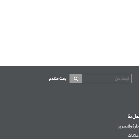
صل بنا
إدارة والتحرير
إعلانات
اشتراكات
كز الاتصال
جميع الحقوق محفوظة 2014 © الجزيرة