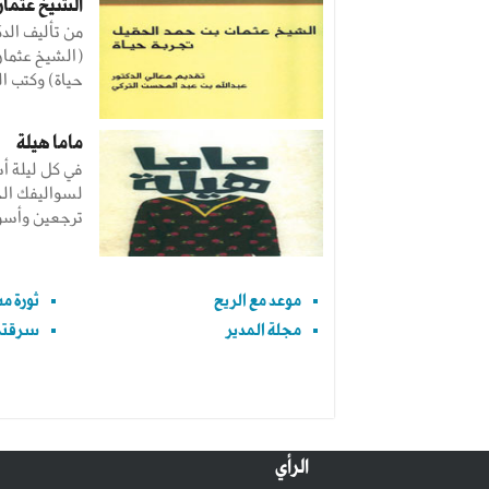
الشيخ عثمان 
من تأليف الدك
(الشيخ عثمان
حياة) وكتب ا
ماما هيلة
في كل ليلة أ
لسواليفك الج
ترجعين وأسو
موعد مع الريح
ثورة م
مجلة المدير
سرقتم
الرأي