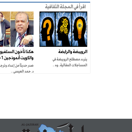
اقرأ في المجلة الثقافية
الرويبضة والرابضة
هكذا تأخون السلفيو
والكويت أنموذجين 1-
يتردد مصطلح الرويبضة في
المساجلات المقالية ، وه ..
صدر حديثاً من إعداد وترج
د. حمد العيسى ..