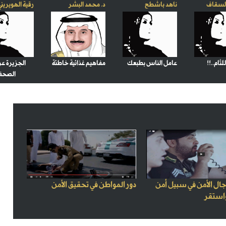
السقاف
ناهد باشطح
د. محمد البشر
رقية الهويريني
ثام..!!
عامل الناس بطبعك
مفاهيم غذائية خاطئة
الجزيرة 
الصحف
ال الأمن في سبيل أمن
دور المواطن في تحقيق الأمن
استقر