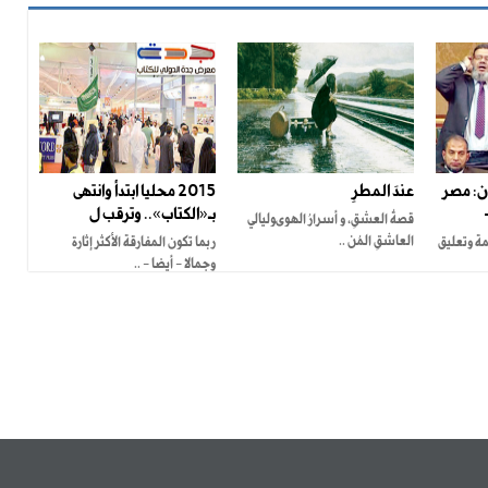
ن: مصر
عندَ المطرِ
2015 محليا ابتدأ وانتهى
بـ«الكتاب».. وترقب ل
قصةُ العشقِ، و أسرارُ الهوىوليالي
العاشقِ المُن ..
مة وتعليق
ربما تكون المفارقة الأكثر إثارة
وجمالا - أيضا - ..