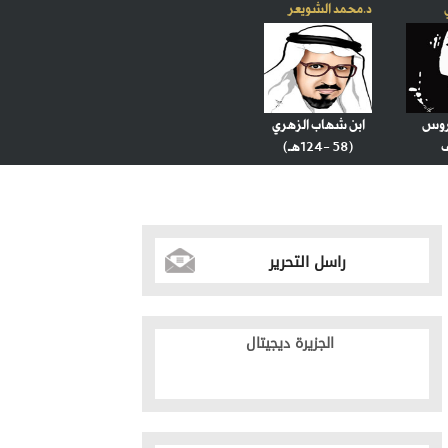
د.محمد الشويعر
عروس
ابن شهاب الزهري
(58 -124هـ)
راسل التحرير
الجزيرة ديجيتال