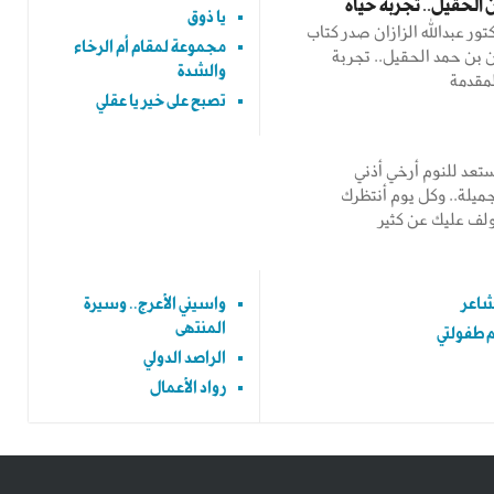
الحقيل.. تجربة حياة
يا ذوق
تور عبدالله الزازان صدر كتاب
مجموعة لمقام أم الرخاء
 بن حمد الحقيل.. تجربة
والشدة
لمقدمة
تصبح على خير يا عقلي
ستعد للنوم أرخي أذني
ميلة.. وكل يوم أنتظرك
لف عليك عن كثير
شاعر
واسيني الأعرج.. وسيرة
المنتهى
 طفولتي
الراصد الدولي
رواد الأعمال