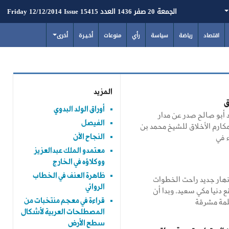
الجمعة 20 صفر 1436 العدد 15415 Friday 12/12/2014 Issue
اقتصاد
رياضة
سياسة
رأي
منوعات
أخـيـرة
أخرى
المزيد
ق
أوراق الولد البدوي
 أبو صالح صدر عن مدار
الفيصل
كارم الأخلاق للشيخ محمد بن
ء في
النجاح الآن
معتمدو الملك عبدالعزيز
ووكلاؤه في الخارج
ظاهرة العنف في الخطاب
نهار جديد راحت الخطوات
الروائي
 دنيا مكي سعيد، وبدا أن
لمة مشرقة
قراءة في معجم منتخبات من
المصطلحات العربية لأشكال
سطح الأرض