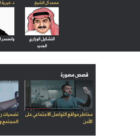
محمد آل الشيخ
د. خيرية 
التشكيل الوزاري
وانحسر الل
الجديد
قصص مصورة
مخاطر مواقع التواصل الاجتماعي على
تضحيات رج
الأمن
المجتمع و