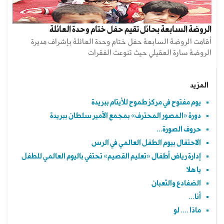
الروضة السابعة بحائل تقيم حفل ختام وحدة العائلة
أقامت الروضة السابعة حفل ختام وحدة العائلة بإشراف مديرة
الروضة سارة العقيلي حيث تنوعت الفقرات
المزيد
يوم مفتوح في مركز طموح للأيتام ببريدة
دورة «المصور المحترف» بمجمع الأمير سلطان ببريدة
حروف الصورة...
الاحتفال بيوم الطفل العالمي في الرس
إدارة رياض أطفال «تعليم القصيم» تحتفي باليوم العالمي للطفل
يا هلا
الضفادع والثعبان
أنا...
ماذا .... لو