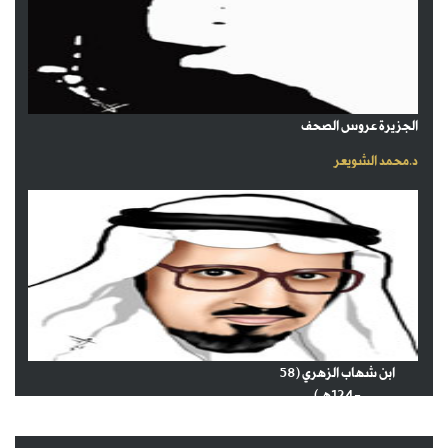
الجزيرة عروس الصحف
د.محمد الشويعر
ابن شهاب الزهري (58
-124هـ)