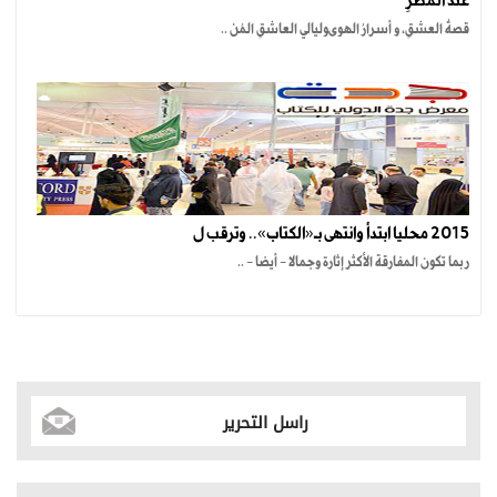
عندَ المطرِ
قصةُ العشقِ، و أسرارُ الهوىوليالي العاشقِ المُن ..
2015 محليا ابتدأ وانتهى بـ«الكتاب».. وترقب ل
ربما تكون المفارقة الأكثر إثارة وجمالا - أيضا - ..
راسل التحرير