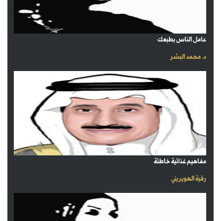
عامل الناس بطبعك
د. محمد البشر
مفاهيم غذائية خاطئة
رقية الهويريني