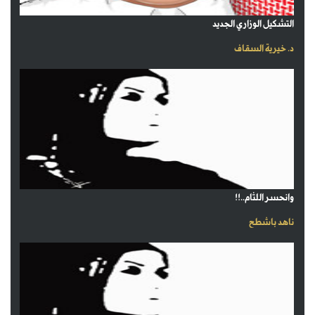
التشكيل الوزاري الجديد
د. خيرية السقاف
وانحسر اللثام..!!
ناهد باشطح