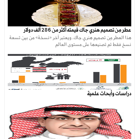
عطر مِن تصميم هنري جاك قيمته أكثر من 286 ألف دولار
هذا العطر مِن تصميم هنري جاك، ويعتبر آخر «نسخة» من بين تسعة
نسخ فقط تم تصنيعها على مستوى العالم
دراسات وأبحاث علمية