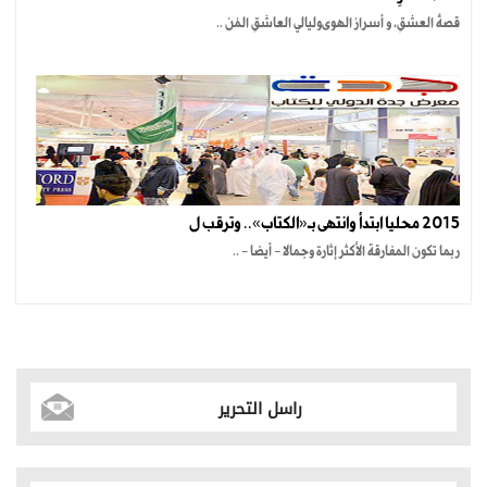
قصةُ العشقِ، و أسرارُ الهوىوليالي العاشقِ المُن ..
2015 محليا ابتدأ وانتهى بـ«الكتاب».. وترقب ل
ربما تكون المفارقة الأكثر إثارة وجمالا - أيضا - ..
راسل التحرير