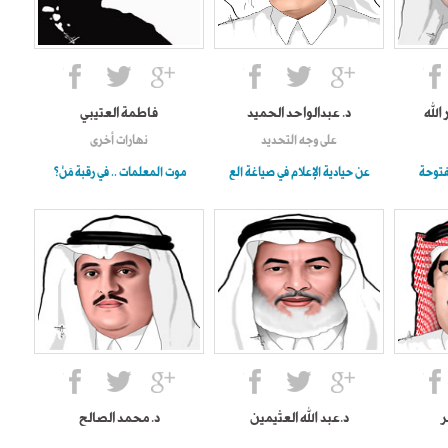
 الله
د. عبدالواحد الحميد
فاطمة العتيبي
على وجه التحديد
نهارات أخرى
فتوحة
عن حيادية الإعلام في صياغة الع
موت المعلمات .. في رقبة مَنْ؟
ر
د.عبد الله العثيمين
د. محمد الصالح