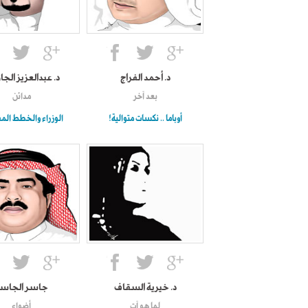
د. أحمد الفراج
د. عبدالعزيز الجار
بعد آخر
مدائن
أوباما .. نكسات متوالية!
الوزراء والخطط الم
د. خيرية السقاف
جاسر الجاس
لما هو آت
أضواء