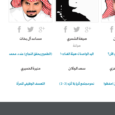
ن
صيغة الشمري
مساعد آل بخات
صياغة
الآن؟
اليد الواحدة لـ«هيئة الغذاء»!
(الطموح يحقق النجاح) عند د. محمد
غزي
سعد الوثلان
منيرة الخميري
ان احفظوا
نحو مجتمع كُرةٍ بلا كُرْه (2-2)
التعسف الوظيفي للمرأة