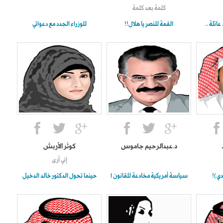
كلمة بعد كلمة
عائلة ..
القمة للنصر يا هلال!!
للوزراء الجدد مع دعواتي
د.عبدالرحيم جاموس
كوثر الأربش
إني أرى
دي)!
سياسة أمريكية مخادعة للقانون ا
حينما تحول الدكتور خالد الدخيل