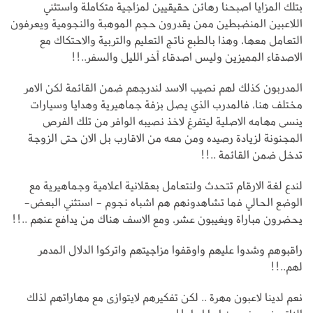
بتلك المزايا اصبحنا رهائن حقيقيين لمزاجية متكاملة واستثني
اللاعبين المنضبطين ممن يقدرون حجم الموهبة والنجومية ويعرفون
التعامل معها، وهذا بالطبع ناتج التعليم والتربية والاحتكاك مع
الاصدقاء المميزين وليس اصدقاء آخر الليل والسفر..!!
المدربون كذلك لهم نصيب الاسد لندرجهم ضمن القائمة لكن الامر
مختلف هنا، فالمدرب الذي يصل بزفة جماهيرية وهدايا وسيارات
ينسى مهامه الاصلية ليتفرغ لاخذ نصيبه الوافر من تلك الفرص
المجنونة لزيادة رصيده ومن معه من الاقارب بل الان حتى الزوجة
تدخل ضمن القائمة ..!!
لندع لغة الارقام تتحدث ولنتعامل بعقلانية اعلامية وجماهيرية مع
الوضع الحالي فما تشاهدونهم هم اشباه نجوم - استثني البعض-
يحضرون مباراة ويغيبون عشر، ومع الاسف هناك من يدافع عنهم ..!!
راقبوهم وشدوا عليهم واوقفوا مزاجيتهم واتركوا الدلال المدمر
لهم..!!
نعم لدينا لاعبون مهرة .. لكن تفكيرهم لايتوازى مع مهاراتهم لذلك