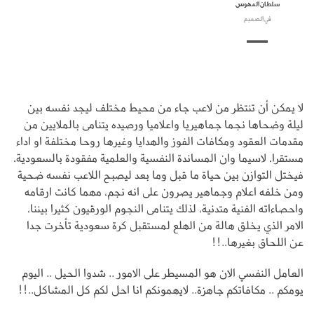
سلطان المهوس
في الصميم
لا يمكن أن تنتظر من لاعب جاء من محيط مختلف ليجد نفسه بين
ليلة وضحاها نجما جماهيريا واعلاميا ورصيده يتنامى بالملايين من
مقدمات العقود ومكافات الفوز والهدايا وغيرها روحا مختلفة او اداء
مستقرا، لاسيما وان المساندة النفسية والعلمية مفقودة بالسعودية،
فيختل التوازن بين حياة ما قبل وما بعد ليصبح اللاعب نفسه ضحية
ومن خلفه اعلام وجماهير يصرون على انه نجم، مهما كانت ارقامه
واحصاءاته الفنية متدنية، لذلك يتنامى النجوم الورقيون كثيرا بيننا،
الامر الذي يخلق هالة من الهلع لمستقبل كرة سعودية تأخرت جدا
عن اللحاق بغيرها..!!
العامل النفسي الان هو المسيطر على الامور .. شدوا الحيل .. اليوم
يومكم .. مكافاتكم جاهزة.. لايهمونكم انا احل لكم كل المشاكل..!!