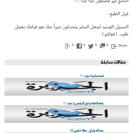
الناتج غير مضمون ابدا ابدا..!!
قبل الطبع :
السبيل الوحيد لجعل البشر يتحدثون خيراً عنك هو قيامك بعمل
طيب. (فولتير)
0
0
0
0
Share
مقالات سابقة
استسلم يا (عيد)..!!
وهم المؤامرة بين الرئيس و (عيد)..!!
عبدالله وتركي.. بطلا خليجي 22