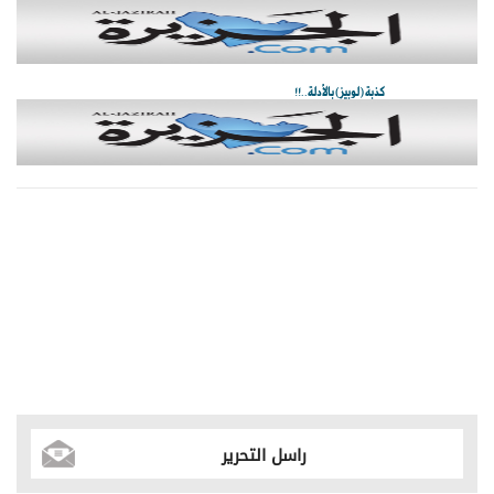
كذبة (لوبيز) بالأدلة..!!
راسل التحرير