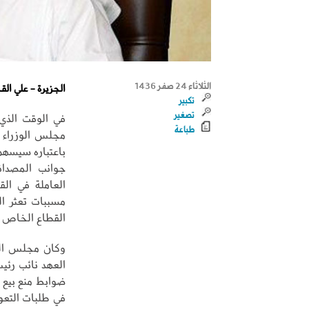
الثلاثاء 24 صفر 1436
الجزيرة - علي الق
تكبير
تصغير
في الوقت الذي 
طباعة
مجلس الوزراء 
باعتباره سيسهم
جوانب المصداق
العاملة في ال
مسببات تعثر ال
القطاع الخاص أ
وكان مجلس الوز
العهد نائب رئي
ضوابط منع بيع 
في طلبات التعو