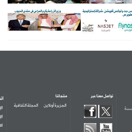
س جت و لوكس أفييشن: شراكة إستراتيجية
وزير الزراعة يكرم المراعي في منتدى الحبوب
طوير ص
تواصل معنا عبر
منتجاتنا
ات
الجزيرة أونلاين
المجلة الثقافية
سسة
ال
ال
ال