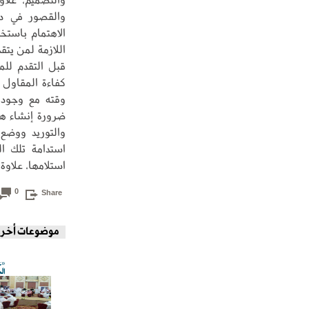
والقصور في د
الاهتمام باستخ
اللازمة لمن يتق
قبل التقدم للم
كفاءة المقاول 
وقته مع وجود 
ضرورة إنشاء هي
والتوريد ووضع
استدامة تلك ال
استلامها، علاوة
0
Share
موضوعات أخر
«ع
ال