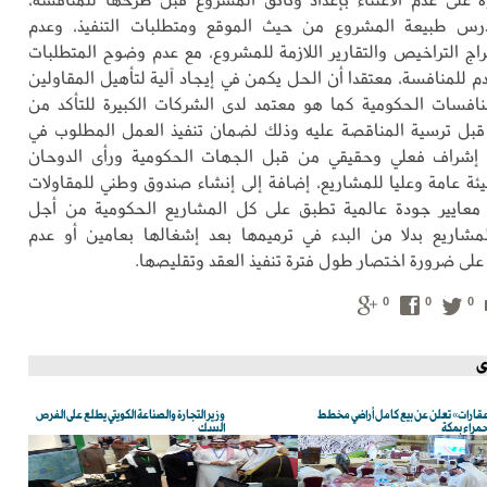
رس طبيعة المشروع من حيث الموقع ومتطلبات التنفيذ، وعدم
راج التراخيص والتقارير اللازمة للمشروع، مع عدم وضوح المتطلبات
دم للمنافسة، معتقدا أن الحل يكمن في إيجاد آلية لتأهيل المقاولين
نافسات الحكومية كما هو معتمد لدى الشركات الكبيرة للتأكد من
قبل ترسية المناقصة عليه وذلك لضمان تنفيذ العمل المطلوب في
إشراف فعلي وحقيقي من قبل الجهات الحكومية ورأى الدوحان
ئة عامة وعليا للمشاريع، إضافة إلى إنشاء صندوق وطني للمقاولات
 معايير جودة عالمية تطبق على كل المشاريع الحكومية من أجل
مشاريع بدلا من البدء في ترميمها بعد إشغالها بعامين أو عدم
 على ضرورة اختصار طول فترة تنفيذ العقد وتقليصها.
0
0
0
ى
قارات» تعلن عن بيع كامل أراضي مخطط
وزير التجارة والصناعة الكويتي يطلع على الفرص
حمراء بمكة
السك