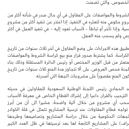
 الخصوص، والتي تضمنت
الشروط والمواصفات على المقاول في أي حال صدر في شأنه أكثر من
 حكومي منه لتعثره في التنفيذ، إذا اعتذر عن تنفيذ أكثر من مشروع
ية، وإذا تأخر أو تباطأ - لأسباب تعود إليه - في تنفيذ العمل في أكثر
ي ولم يسحب منه العمل.
طبيق هذه الاجراءات على وضع المقاول في آخر ثلاث سنوات من تاريخ
 الكراسة. كما يشترط صدور قرار منع بيع كراسة الشروط والمواصفات
متعثر من قبل الوزير المختص أو رئيس الدائرة المستقلة وذلك بناء
جنة فحص العروض، على ألا تتجاوز مدة المنع ثلاث سنوات من تاريخ
كون المنع مقصوراً على مشروعات الجهة التي أصدرته.
د الحمادي رئيس اللجنة الوطنية السعودية للمقاولين في حديثه
الترحيب بالقرار، داعيا إلى إشراك القطاع الخاص في معرفة الأسباب
سحب أي مشروع من خلال آلية واضحة، مشيرا الى أن من أبرز
تواجه قطاع المقاولات عند ترسية المشاريع تتمثل في قلة الكوادر
لجهات الحكومية من خلال دراسة المشاريع وتصاميمها وطرحها
شراف) على المشاريع التابعة لها بعد ترسيتها في ظل العدد الكبير