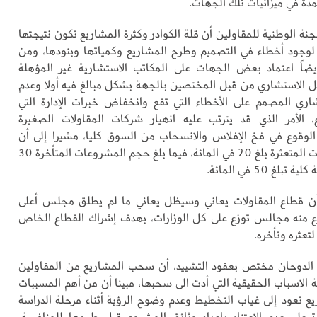
دة في ميزانيات تلك الجهات.
نة الوطنية للمقاولين أن قلة الكوادر وكثرة المشاريع تكون نتيجتها
 لوجود أخطاء في التصميم وطرح المشاريع وكمياتها وبنودها، ومن
يضاً اعتماد بعض الجهات على المكاتب الاستشارية غير المؤهلة
 الاستشاري من قبل المختصين بالجهة بشكل مبالغ فيه أولا وعدم
ري المصمم على الأخطاء التي تقع وانخفاض خبرات الإدارة التي
 الأمر الذي قد يترتب عليه انهيار شركات المقاولات الصغيرة
لوقوع في فخ الإفلاس والانسحاب من السوق كليا، مشيرا إلى أن
حجم المشروعات المتعثرة بلغ 20 في المائة، فيما بلغ حجم المشروعات المتأخرة 30
لغ 50 في المائة.
أن قطاع المقاولات يعاني وسيظل يعاني ما لم يطلق مجلس أعلى
رع منه مجالس توزع على كل الوزارات، بهدف إشراك القطاع الخاص
تعثره وتأخره.
 الدوحان مختص بعقود التشييد، أن سحب المشاريع من المقاولين
 الاسباب الحقيقية التي أدت الى سحبها، مبينا أن من أهم المسببات
يع تعود إلى غياب التخطيط وعدم وضوح الرؤية أثناء مرحلة الدراسة
ة على عدم الاعتناء بإعداد وثائق المشروع قبل طرحها للمنافسة،