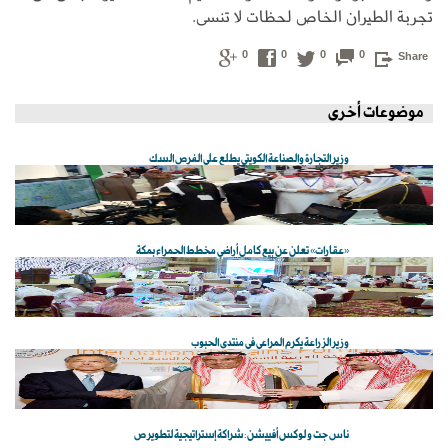
تجربة الطيران الخاص لحظات لا تنسى.
0
0
0
0
Share
موضوعات أخرى
وزير التجارة والصناعة الكويتي يطلع على الفرص السك
«عقارات» تعلن عن بيع كامل أراضي مخطط الحمراء بمكة
وزير الزراعة يكرم المراعي في منتدى الحبوب
ناس جت و لوكس أفييشن: شراكة إستراتيجية لتطوير ص