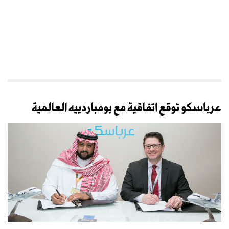
عرباسكو توقع اتفاقية مع بومباردييه العالمية