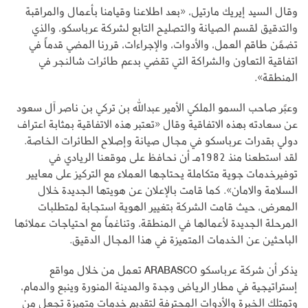
وقال السيد إيريك مارتيل، «بعد اطلاعنا وقيامنا بأعمال والمراقبة
والتدقيق لقسم الصيانة والتصليح التابع لشركة عرباسكو، والذي
تضمًن طاقم العمل، والأدوات، والإجراءات، قررنا المضي قدماً في
اتفاقية التعاون والشراكة التي تقضي بدعم طائرات شالنجر في
المنطقة».
وعبًر صاحب السمو الملكي الأمير عبدالله بن تركي بن ناصر آل سعود
عن سعادته بهذه الاتفاقية وقال «تعتبر هذه الاتفاقية بمثابة اعتراف
دولي بقدرات عرباسكو في مجال صيانة وإصلاح الطائرات الخاصة.
لقد استطعنا منذ 1982مـ أن نحافظ على موقعنا الريادي في
توفيرخدمات جوية متكاملة يحتاجها العملاء مع التركيز على معايير
السلامة والامان». كما قامت بالإعلان عن هويتها الجديدة خلال
المعرض، حيث قامت الشركة بتغيير الهوية استجابة لمتطلبات
المرحلة الجديدة لأعمالها في المنطقة، وتناغماً مع احتياجات عملائها
الباحثين عن الخدمات المتميزة في هذا المجال الدقيق.
يذكر أن شركة عرباسكو ARABASCO تعمل من خلال مواقع
إستراتيجية في مطار الرياض وجدة والمدينة المنورة وينبع والدمام،
وتمتلك الخبرة والأدوات المحترفة لتقديم خدمات متميزة تجعل من