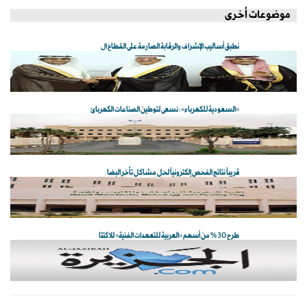
موضوعات أخرى
نطبق أساليب الإشراف والرقابة الصارمة على القطاع ال
«السعودية للكهرباء»: نسعى لتوطين الصناعات الكهربائ
قريباً نتائج الفحص إلكترونياً لحل مشاكل تأخر البضا
طرح 30 % من أسهم «العربية للتعهدات الفنية» للاكتتا