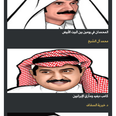
المحمدان في يومين بين البيت الأبيض
محمد آل الشيخ
كامب ديفيد ومأزق الإيرانيين
د. خيرية السقاف