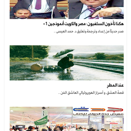
هكذا تأخون السلفيون: مصر والكويت أنموذجين 1-
صدر حديثاً من إعداد وترجمة وتعليق د. حمد العيسى ..
عندَ المطرِ
قصةُ العشقِ، و أسرارُ الهوىوليالي العاشقِ المُن ..