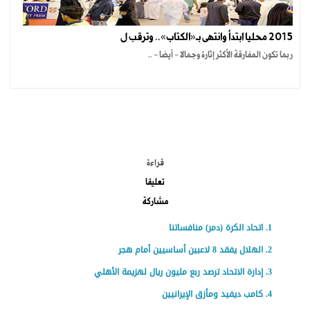
2015 محليا ابتدأ وانتهى بـ«الكتاب».. وترقب ل
ربما تكون المفارقة الأكثر إثارة وجمالا - أيضا - ..
الموضوعات الأكثر
قراءة
تعليقا
مشاركة
اتحاد الكرة (دمر) منافساتنا
الهلال يفقد 8 لاعبين أساسيين أمام هجر
إدارة الاتحاد ترصد ربع مليون ريال لهزيمة الأهلي
كامب ديفيد ومأزق الإيرانيين