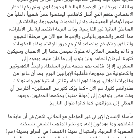
وبالذات أمريكا، عن الأرصدة المالية المجمدة لهم، ويتم رفع الحظر
الاقتصادي عنهم الذي أثقل كاهلهم، ليمتصوا تذمراً شعبياً داخلياً من
سوء الأوضاع المعيشية، وتدني الخدمات وقصورها، وبالذات في
المناطق النائية غير الفارسية، وذات النزعة الانفصالية على الأطراف؛
هذا التذمر والشعور باليأس والإحباط، هو الآن في مرحلة النضوج
والتراكم، ويتضخم ويتصاعد أكثر مع مرور الوقت، وبقاء العقوبات؛
وإذا لم يتلمس الملالي له حلولاً، سيصل حتما إلى الانفجار، وسيكون
كثورة البركان الخامد، ولن يثوب إلى ما كان عليه، ويعود إلى
السكون، إلا إذا قذفت بهم حممه خارج السلطة، واجتثَّ الكهنوتيين
والكهنوتية من جذورها؛ فأغلبية الإيرانيين اليوم، بعد أن عانوا من
مغامرات الملالي، ورهاناتهم الخاسرة التي استنزفتهم واستهلكت
مقدراتهم كثيرا، هم الآن -كما يؤكد كثير من المحللين- أكثر من أي
وقت مضى يتوقون إلى (دولة مدنية) يحكمها المدنيون، ويعود
الملالي إلى حوزاتهم، كما كانوا طوال التاريخ.
مأساة الإنسان الإيراني غير المؤدلج مع الملالي، تكمن في أن غاية ما
يُشغلهم وما يهدفون إليه، هو نشر المذهب الشيعي بنسخته
الصفوية لا العربية، واستبدال مدينة (النجف) في العراق بمدينة (قم)