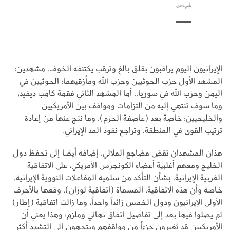
شيء من
الإيرانيون اليوم يراقبون بقلق بالغ وترقب يكتنفه الخوف، مشهدين:
المشهد الأول حزب الحوثيين وحزب الله ومأزقيهما؛ الحوثيين في
اليمن وحزب الله في سوريا.. أما المشهد الثاني فقمة كامب ديفيد،
وما سوف تنتهي إليه من التزامات ومواقف بين الأمريكيين
والخليجيين؛ خاصة بعد (عاصفة الحزم)، وما نتج عنها من إعادة
ترتيب القوى في المنطقة، وتراجع نفوذ المد الإيراني.
هذان المشهدان تقض مضاجع الملالي، إضافة أيضا إلى تحفظ دول
الخليج ومعهم أغلبية أعضاء الكونجرس الأمريكي، على الاتفاقية
الغربية الإيرانية، بشأن التأكد من سلمية المفاعلات النووية الإيرانية،
خاصة وأن هذه الاتفاقية، المسماة (اتفاقية لوزان)، وقعها بالأحرف
الأولى الإيرانيون ودول الخمس زائداً واحداً، وما زالت اتفاقية (إطار)
لم يصلوا فيها بعد إلى تفاصيل اتفاق نهائي وملزم؛ وهذا يعني أن
الأمريكيين قد يُغيرون جزءاً من مواقفهم ويتجهون إلى التشدد أكثر