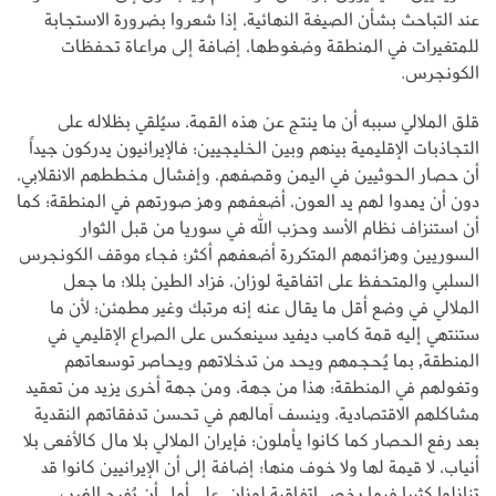
عند التباحث بشأن الصيغة النهائية، إذا شعروا بضرورة الاستجابة
للمتغيرات في المنطقة وضغوطها، إضافة إلى مراعاة تحفظات
الكونجرس.
قلق الملالي سببه أن ما ينتج عن هذه القمة، سيُلقي بظلاله على
التجاذبات الإقليمية بينهم وبين الخليجيين؛ فالإيرانيون يدركون جيداً
أن حصار الحوثيين في اليمن وقصفهم، وإفشال مخططهم الانقلابي،
دون أن يمدوا لهم يد العون، أضعفهم وهز صورتهم في المنطقة؛ كما
أن استنزاف نظام الأسد وحزب الله في سوريا من قبل الثوار
السوريين وهزائمهم المتكررة أضعفهم أكثر؛ فجاء موقف الكونجرس
السلبي والمتحفظ على اتفاقية لوزان، فزاد الطين بللا؛ ما جعل
الملالي في وضع أقل ما يقال عنه إنه مرتبك وغير مطمئن؛ لأن ما
ستنتهي إليه قمة كامب ديفيد سينعكس على الصراع الإقليمي في
المنطقة, بما يُحجمهم ويحد من تدخلاتهم ويحاصر توسعاتهم
وتغولهم في المنطقة؛ هذا من جهة، ومن جهة أخرى يزيد من تعقيد
مشاكلهم الاقتصادية، وينسف آمالهم في تحسن تدفقاتهم النقدية
بعد رفع الحصار كما كانوا يأملون؛ فإيران الملالي بلا مال كالأفعى بلا
أنياب، لا قيمة لها ولا خوف منها؛ إضافة إلى أن الإيرانيين كانوا قد
تنازلوا كثيرا فيما يخص اتفاقية لوزان، على أمل أن يُفرج الغرب،