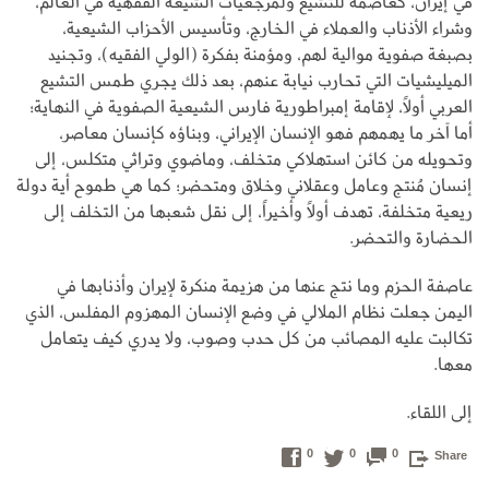
في إيران، كعاصمة للتشيع ولمرجعيات الشيعة الفقهية في العالم،
وشراء الأذناب والعملاء في الخارج، وتأسيس الأحزاب الشيعية،
بصبغة صفوية موالية لهم، ومؤمنة بفكرة (الولي الفقيه)، وتجنيد
الميليشيات التي تحارب نيابة عنهم، بعد ذلك يجري طمس التشيع
العربي أولاً، لإقامة إمبراطورية فارس الشيعية الصفوية في النهاية؛
أما آخر ما يهمهم فهو الإنسان الإيراني، وبناؤه كإنسان معاصر،
وتحويله من كائن استهلاكي متخلف، وماضوي وتراثي متكلس، إلى
إنسان مُنتج وعامل وعقلاني وخلاق ومتحضر؛ كما هي طموح أية دولة
ريعية متخلفة، تهدف أولاً وأخيراً، إلى نقل شعبها من التخلف إلى
الحضارة والتحضر.
عاصفة الحزم وما نتج عنها من هزيمة منكرة لإيران وأذنابها في
اليمن جعلت نظام الملالي في وضع الإنسان المهزوم المفلس، الذي
تكالبت عليه المصائب من كل حدب وصوب، ولا يدري كيف يتعامل
معها.
إلى اللقاء.
0
0
0
Share