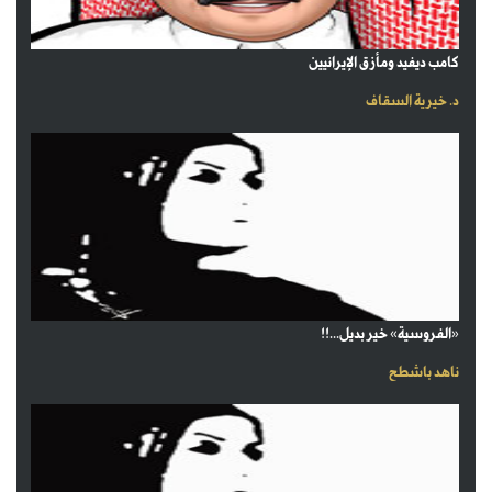
كامب ديفيد ومأزق الإيرانيين
د. خيرية السقاف
«الفروسية» خير بديل...!!
ناهد باشطح