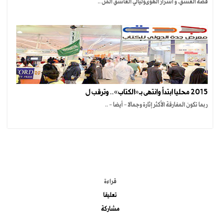
قصةُ العشقِ، و أسرارُ الهوىوليالي العاشقِ المُن ..
2015 محليا ابتدأ وانتهى بـ«الكتاب».. وترقب ل
ربما تكون المفارقة الأكثر إثارة وجمالا - أيضا - ..
الموضوعات الأكثر
قراءة
تعليقا
مشاركة