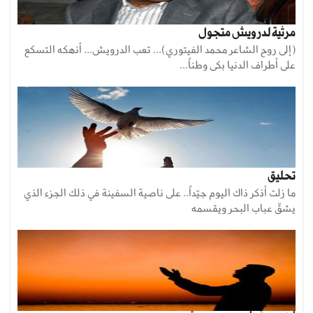
مرثية لدرويش متجول
(إلى روح الشاعر محمد الفيتوري)... تعب الدرويش... أنهكه التسكع
على أطراف الدنيا بكى وطناً...
تحليق
ما زلت أذكر ذاك اليوم جيّداً.. على ناصية السفينة في ذلك الجزء الذي
يشقّ عباب البحر ويقسمه