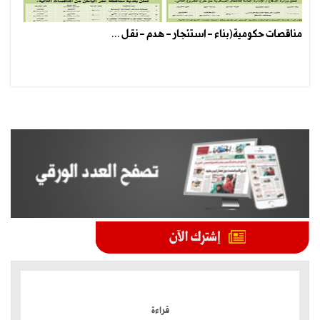
مناقصات حكومية(بناء - استئجار - هدم - نقل ...
الموضوعات الأكثر
قراءة