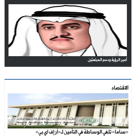
أمير الرؤية ودعم المبتعثين
الاقتصاد
«ساما» تلغي الوساطة في التأمين لـ«آر إف اي بي»