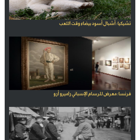
تشيكيا: أشبال أسود بيضاء وقت اللعب
فرنسا: معرض للرسام الإسباني راميرو أرو