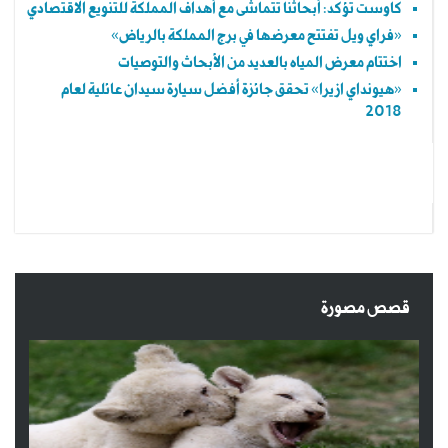
كاوست تؤكد: أبحاثنا تتماشى مع أهداف المملكة للتنويع الاقتصادي
«فراي ويل تفتتح معرضها في برج المملكة بالرياض»
اختتام معرض المياه بالعديد من الأبحاث والتوصيات
«هيونداي ازيرا» تحقق جائزة أفضل سيارة سيدان عائلية لعام
2018
قصص مصورة