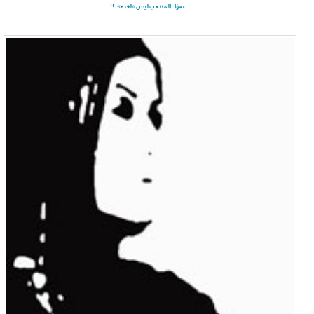
عفوًا.. المنتخب ليس «لعبة»..!!