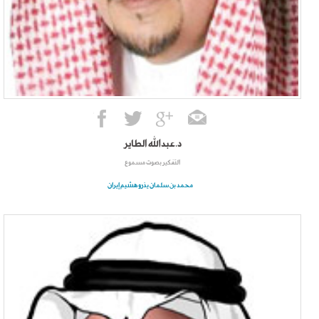
د.عبدالله الطاير
التفكير بصوت مسموع
محمد بن سلمان يذرو هشيم إيران