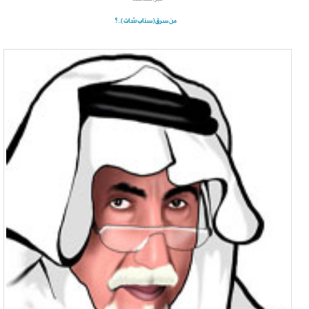
من سرق(سناب شات)..؟