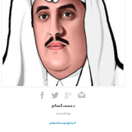
د.محمد الصالح
رؤية اقتصادية
أمير الرؤية ودعم المبتعثين