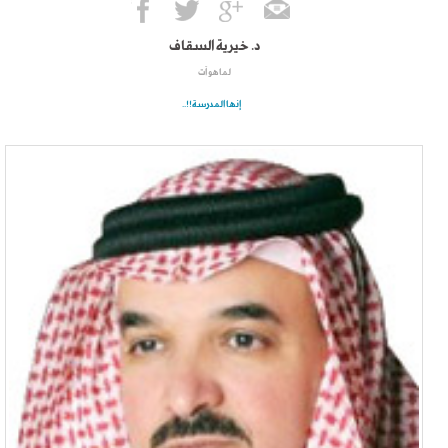
د. خيرية السقاف
لما هو آت
إنها المدرسة!!..