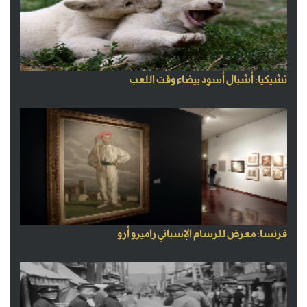
تشيكيا: أشبال أسود بيضاء وقت اللعب
فرنسا: معرض للرسام الإسباني راميرو أرو