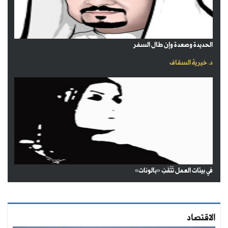
الحديدة وصعدة وإن طال السفر
د. خيرية السقاف
في بيئات العمل تُثْقَبُ «بالونات»
الاقتصاد