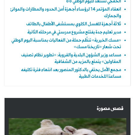
الخفجي تستعد لليوم الوطني 88
انعقاد المؤتمر 14 لرؤساء أجهزة أمن الحدود والمطارات والموانئ
والجمارك
ثلاثة أجهزة للغسل الكلوي بمستشفى الأطفال بالطائف
مدير تعليم جدة يفتتح مشروع مدرستي في مرحلته الثانية
«مسك الخيرية» تنظِّم حملة من الفعاليات بمناسبة اليوم الوطني
تحت شعار «تاريخنا مسك»
مساعد وزير الشؤون البلدية والقروية: «تطوير نظام تصنيف
المقاولين» يتمتع بالمزيد من الشفافية
مجمع الأمل يحتفي بالدكتور المنصور بعد انتهاء فترة تكليفه
مساعدًا للخدمات الطبية
قصص مصورة