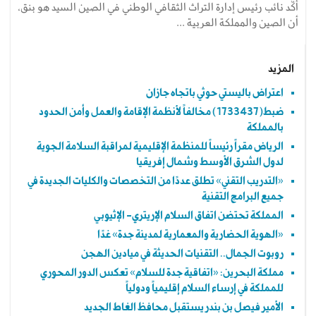
أكَّد نائب رئيس إدارة التراث الثقافي الوطني في الصين السيد هو بنق،
أن الصين والمملكة العربية ...
المزيد
اعتراض باليستي حوثي باتجاه جازان
ضبط(1733437) مخالفاً لأنظمة الإقامة والعمل وأمن الحدود
بالمملكة
الرياض مقراً رئيساً للمنظمة الإقليمية لمراقبة السلامة الجوية
لدول الشرق الأوسط وشمال إفريقيا
«التدريب التقني» تطلق عددًا من التخصصات والكليات الجديدة في
جميع البرامج التقنية
المملكة تحتضن اتفاق السلام الإريتري- الإثيوبي
«الهوية الحضارية والمعمارية لمدينة جدة» غدًا
روبوت الجمال.. التقنيات الحديثة في ميادين الهجن
مملكة البحرين: «اتفاقية جدة للسلام» تعكس الدور المحوري
للمملكة في إرساء السلام إقليمياً ودولياً
الأمير فيصل بن بندر يستقبل محافظ الغاط الجديد