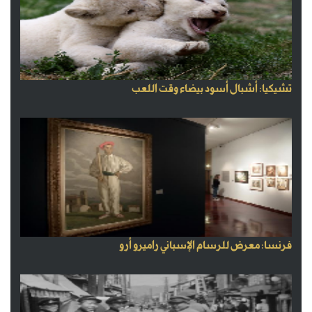
تشيكيا: أشبال أسود بيضاء وقت اللعب
فرنسا: معرض للرسام الإسباني راميرو أرو