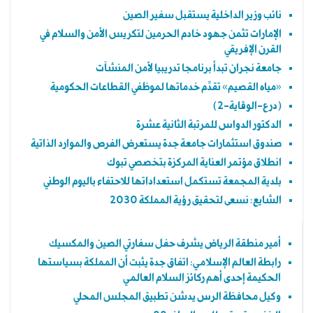
نائب وزير الداخلية يستقبل سفير الصين
الإمارات تثمن جهود خادم الحرمين لتكريس الأمن والسلام في
القرن الإفريقي
جامعة نجران تبدأ برنامجا تدريبيا لأمن المنشآت
«مياه القصيم» تقدِّم خدماتها لموظفي القطاعات الحكومية
(درع-الوقاية-2)
الدكتور الدواس للمرتبة الثانية عشرة
صندوق استثمارات جامعة جدة يستعرض الفرص والموارد الذاتية
انطلاق مؤتمر العناية المركزة بتخصصي تبوك
بلدية المجمعة تستكمل استعداداتها للاحتفاء باليوم الوطني
الشايع: نسعى لتحقيق رؤية المملكة 2030
أمير منطقة الرياض يشرف حفل سفارتي الصين والمكسيك
رابطة العالم الإسلامي: اتفاق جدة يثبت أن المملكة بسياستها
الحكيمة إحدى أهم ركائز السلام العالمي
وكيل محافظة الرس يدشن تطبيق المجلس المحلي