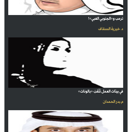
ترمب و«الجنوبي الغبي»!
د. خيرية السقاف
في بيئات العمل تُثْقَبُ «بالونات»
م.بدر الحمدان