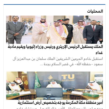
المحليات
الملك يستقبل الرئيس الإريتري ورئيس وزراء إثيوبيا ويقيم مأدبة
غداء
استقبل خادم الحرمين الشريفين الملك سلمان بن عبدالعزيز آل
سعود -حفظه الله- في قصر السلام بجدة ...
أمير منطقة مكة المكرمة يوجّه بتخصيص أرض استثمارية
وجه صاحب السمو الملكي الأمير خالد الفيصل، مستشار خادم