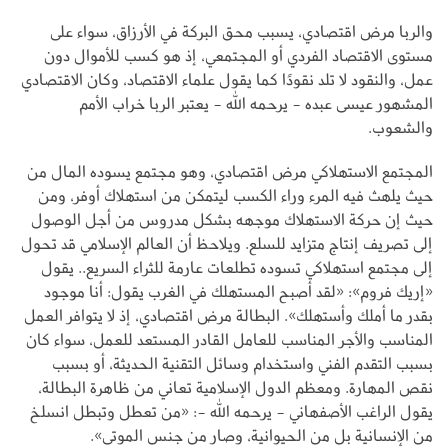
والربا مرض اقتصادي، يسبب محق البركة في الأرزاق، سواء على
مستوى الاقتصاد الفردي أو المجتمعي، إذ هو كسب للأموال دون
عمل، والنقود لا تلد نقودًا كما يقول علماء الاقتصاد، وكان الاقتصادي
المشهور عيسى عبده - يرحمه الله - يعتبر الربا خراب الأمم
والشعوب.
المجتمع الاستهلاكي مرض اقتصادي، وهو مجتمع يسوده المال من
حيث يلهث فيه المرء وراء الكسب ليتمكن من استهلاك أوفر، ومن
حيث إن حركة الاستهلاك موجهه بشكل مدروس من أجل الوصول
إلى تصريف إنتاج متزايد للسلع. ويلاحظ أن العالم الإسلامي قد تحول
إلى مجتمع استهلاكي تسوده تطلعات عارمة للثراء السريع.. يقول
«إريك فروم»: «لقد أصبح المستهلك في الغرب يقول: أنا موجود
بقدر ما أملك وأستهلك». البطالة مرض اقتصادي، إذ لا يتوافر العمل
المناسب والأجر المناسب للعامل القادر المستعد للعمل، سواء كان
بسبب التقدم الفني واستخدام وسائل التقنية الحديثة، أو بسبب
نقص المهارة. ومعظم الدول الإسلامية تعاني من ظاهرة البطالة،
يقول الراغب الأصفهاني - يرحمه الله -: «من تعطل وتبطل انسلخ
من الإنسانية بل من الحيوانية، وصار من جنس الموتى».