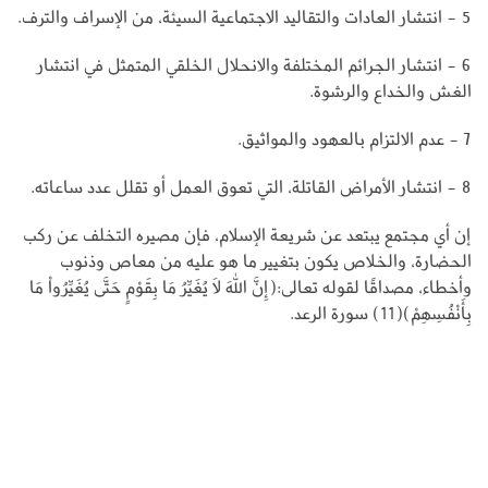
5 - انتشار العادات والتقاليد الاجتماعية السيئة، من الإسراف والترف.
6 - انتشار الجرائم المختلفة والانحلال الخلقي المتمثل في انتشار
الغش والخداع والرشوة.
7 - عدم الالتزام بالعهود والمواثيق.
8 - انتشار الأمراض القاتلة، التي تعوق العمل أو تقلل عدد ساعاته.
إن أي مجتمع يبتعد عن شريعة الإسلام، فإن مصيره التخلف عن ركب
الحضارة، والخلاص يكون بتغيير ما هو عليه من معاص وذنوب
وأخطاء، مصداقًا لقوله تعالى:(إِنَّ اللّهَ لاَ يُغَيِّرُ مَا بِقَوْمٍ حَتَّى يُغَيِّرُواْ مَا
بِأَنْفُسِهِمْ)(11) سورة الرعد.