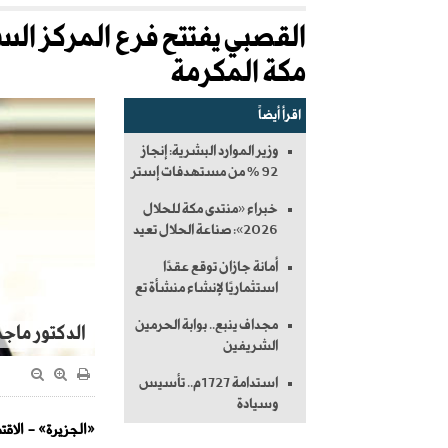
القصبي يفتتح فرع المركز ال
مكة المكرمة
اقرأ أيضاً
وزير الموارد البشرية: إنجاز
92 % من مستهدفات إستر
خبراء «منتدى مكة للحلال
2026»: صناعة الحلال تعيد
أمانة جازان توقع عقدًا
استثماريًا لإنشاء منشأة تع
مجداف ينبع.. بوابة الحرمين
الدكتور ماجد
الشريفين
استدامة 1727م.. تأسيس
وسيادة
«الجزيرة» - الاقت