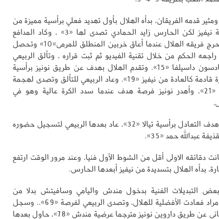
ثير قدمه الفريقان، بدأه الهلال بأول تهديد فعلي برأسية مميزة من
ميتي من عرضية نيفيز لكن الحارس زايد الحمادي تصدى لها «3» ، وكاد المدافع
الاسباني بابلو يحرج فريقه الهلال عندما أعاق خربين المنطلق للمرمى»10» وتحصل
راجعه الحكم من خلال تقنية الفيديو ثم ثبت قراره ، وتألق الربيعي
أمام تسديدة جادسون داسيلفا «15». وتقدم الهلال بهدف عن طريق نونيز برأسية
جميلة محولا كرة قادمة كالعادة من نيفيز «19». وعاد الربيعي للتألق وتصدى لهجمة
وحداوبة خطرة «21»، وأهدر نونيز فرصة هدف عندما سدد الكرة عالية وهو في
.
وسجل الوحدة هدف التعادل برأسية تيالا «32»، عاد بعدها الربيعي لتسجيل حضوره
فة عبدالله حمد «35».
نت دقائقه الاولى أقل من الشوط الأول فنيا، وعند مرور الوقت ارتفع
ثارة، بدأه الهلال بتسديدة من نيفيز أبعدها الحارس.
بعض التبديلات الفنية بدخول مندش واليامي وسافيتش بدلا من
بابلوزودارسي ومراد فعادت الأفضلية للهلال، وتصدى الربيعي لفرصة «69».. وسجل
الهلال هدفه الثاني عن طريق داروين نونيز مترجما عرضية مندش «78»، حاول بعدها