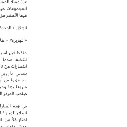
عزز ممثلا الممل
المجموعات حين 
فيما الأخضر هزم شباب أهلي د
الهلال x الوحدة الإماراتي
«الجزيرة» - طار
حافظ كبير آسيا
ا
بهدفي داروين ن
متربعا بها وحي
صاحب المركز الثا
في هذه المبارا
البدلاء للمباراة
اختار كلاً من:
وميتي ونونيز، مفضل