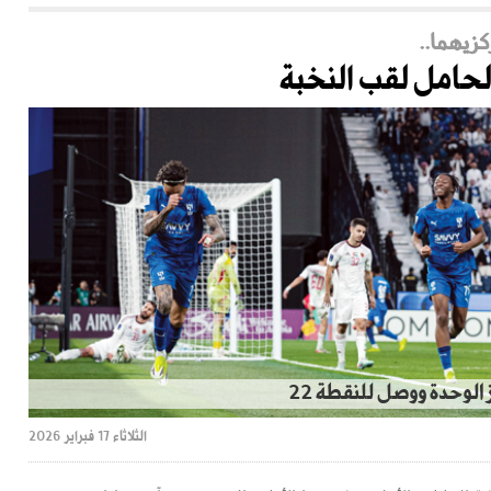
كزيهما..
 لحامل لقب النخبة
 الوحدة ووصل للنقطة 22
الثلاثاء 17 فبراير 2026