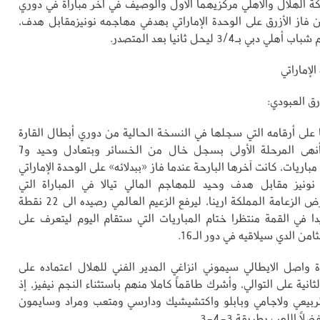
كة الهلال والأهلي مركزيهما الأول والوصيف في آخر مباراة في دوري
فاز الأزرق على الوحدة الإماراتي بهدفي مهاجمه نونيزمقابل هدف،
بي بـ3/4 ليحل ثانيا بعد المتصدر.
ق العبودي:
 على أرقامه التي سجلها في النسخة الحالية من دوري أبطال القارة
للنخبة، عندما أنهى المرحلة الأولى بسجل خال من الخسائر وبتعادل وحيد و7
نتصارات من 8 مباريات، كانت آخرها البارحة عندما فاز «ببدلائه» على الوحدة الإماراتي
ونيز مقابل هدف وحيد للمهاجم المالي تيالا في المباراة التي
جمعتهما في أرض الزعامة المملكة ارينا، ليرفع الزعيم العالمي رصيده الى 22 نقطة
دا في القمة منتظرا ختام المباريات التي ستقام اليوم ليتعرف على
من الدي سيلاقيه في دور الـ16.
ة واصل الايطالي سيموني انزاغي المدير الفني للهلال اعتماده على
 الثانية على التوالي، وأشرك طاقماً كاملا منهم باستثناء النجم نيفيز، إذ
 الربيعي ولاجامي وبابلو واكتشيشيك ودارسي ومتعب ومراد وسايمون
اً اللعب بطريقة 3-4-3.