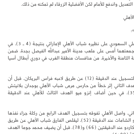
 التعديل واندفع للأمام لكن الأفضلية الزرقاء لم تمكنه من ذلك.
:
تغلّب فريق الأهلي السعودي على نظيره شباب الأهلي الإماراتي بنتيجة (4 ـ 3)، في
جمعتهما أمس على ملعب مدينة الأمير عبدالله الفيصل بجدة، ضمن
 الثامنة والأخيرة، من منافسات منطقة الغرب في دوري أبطال آسيا
وافتتح الأهلي التسجيل عند الدقيقة (12) عن طريق لاعبه فراس البريكان، قبل أن
هدف الثاني إثر خطأ من حارس مرمى شباب الأهلي بوجدان بلانيتش
عند الدقيقة (35)، في حين أضاف إنزو ميو الهدف الثالث للأهلي عند الدقيقة
ني، واصل الأهلي تفوقه بتسجيل الهدف الرابع من ركلة جزاء نفذها
اللاعب صالح أبو الشامات عند الدقيقة (52)، ليقلص الفارق شباب الأهلي عن طريق
لاعبه برينو كاسكاردو عند الدقيقتين (66) و(78)، قبل أن يضيف محمد جوما الهدف