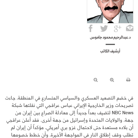
د.عبدالرحيم محمود جاموس
أرشيف الكاتب
في خضم التصعيد العسكري والسياسي المتسارع في المنطقة، جاءت
تصريحات وزير الخارجية الإيراني عباس عراقجي التي نقلتها شبكة
NBC News لتضيف بعداً جديداً إلى معادلة الصراع بين إيران من
جهة، والولايات المتحدة وإسرائيل من جهة أخرى. فقد أعلن عراقجي
أن بلاده مستعدة حتى لاحتمال غزو بري أمريكي، مؤكداً أن إيران لم
تطلب وقف إطلاق النار في المواجهة الأخيرة، وأن خطط خصومها