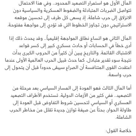
المآل الأول هو استمرار التصعيد المحدود.. وفي هذا الاحتمال
تتواصل الضربات المتبادلة والضغوط العسكرية والسياسية دون
الانزلاق إلى حرب شاملة، إذ يسعى كل طرف إلى تحسين موقعه
الاستراتيجي دون تجاوز الخطوط التي قد تؤدي إلى مواجهة مفتوحة.
المآل الثاني هو اتساع نطاق المواجهة إقليمياً.. وقد يحدث ذلك إذا
أدى خطأ في الحسابات أو حادث عسكري كبير إلى كسر قواعد
الاشتباك القائمة. والتاريخ يبين أن كثيراً من الحروب الكبرى بدأت
نتيجة سوء تقدير متبادل، كما حدث قبيل الحرب العالمية الأولى عندما
اعتقدت القوى المتنافسة أن الصراع سيبقى حدوداً قبل أن يتحول إلى
حرب واسعة.
أما المآل الثالث فهو العودة إلى المسار السياسي بعد مرحلة من
التصعيد.. ففي كثير من الأزمات الدولية، تستخدم الأطراف التصعيد
العسكري أو السياسي لتحسين شروط التفاوض قبل العودة إلى
طاولة الحوار، بحثاً عن صيغة توازن جديدة تقلل من مخاطر الحرب
الشاملة.
خلاصة القول: