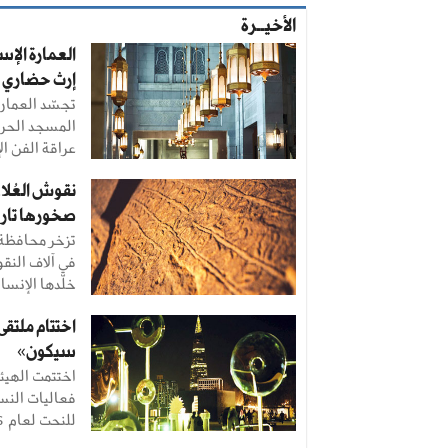
الأخيــرة
العمارة الإس
إرث حضاري ي
تجسّد العمار
المسجد الحرا
عراقة الفن الإ
نقوش العُلا
صخورها تاري
تزخر محافظة ال
في آلاف النق
خلّدها الإنسان
اختتام ملتقى
سيكون»
اختتمت الهيئة
فعاليات النس
للنحت لعام 2026، ...