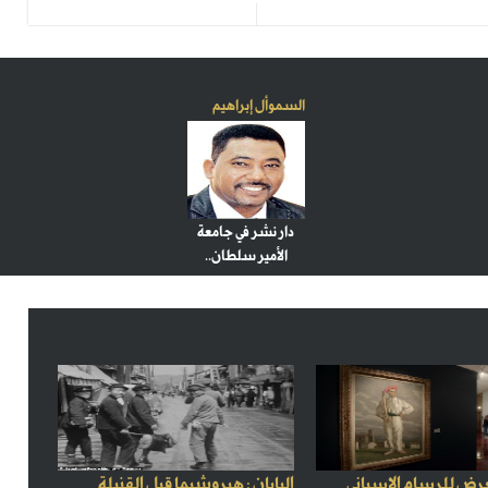
السموأل إبراهيم
دار نشر في جامعة
الأمير سلطان..
رض للرسام الإسباني
اليابان : هيروشيما قبل القنبلة