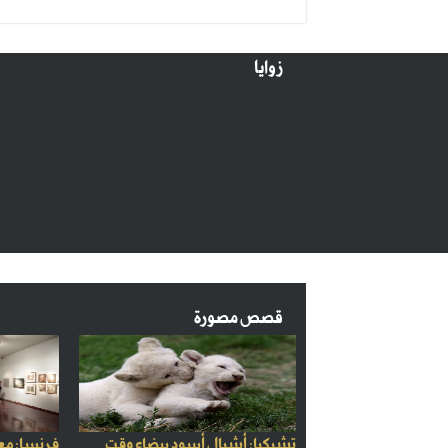
زوايا
قصص مصورة
تشيكيا: أشبال أسود بيضاء وقت
فرنسا: مع