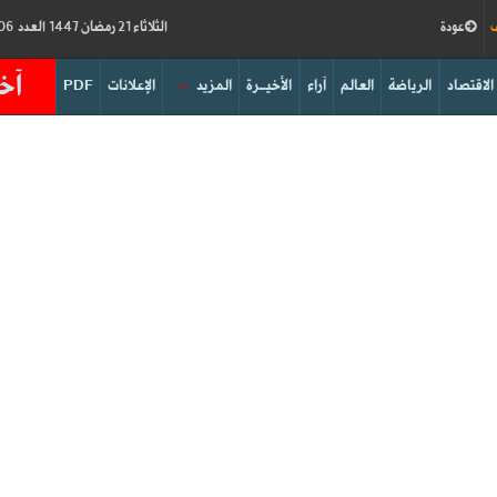
ف
عودة
الثلاثاء 21 رمضان 1447 العدد 19206
آخر
الاقتصاد
الرياضة
العالم
آراء
الأخيــرة
المزيد
الإعلانات
PDF