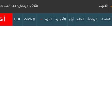
ف
عودة
الثلاثاء 21 رمضان 1447 العدد 19206
آخر
الاقتصاد
الرياضة
العالم
آراء
الأخيــرة
المزيد
الإعلانات
PDF