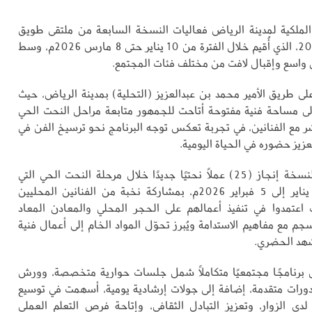
الملكية لمدينة الرياض فعاليات النسخة السابعة من ملتقى طويق
للنحت لعام 2026، الذي أُقيم خلال الفترة من 10 يناير حتى 8 مارس 2026م، وسط
واسع وإقبال لافت من مختلف فئات المجتمع.
على طريق الأمير محمد بن عبدالعزيز (التحلية) بمدينة الرياض، حيث
لى مساحة فنية مفتوحة أتاحت للجمهور متابعة مراحل النحت الحي
شر مع الفنانين، في تجربة تعكس توجه البرنامج نحو ترسيخ الفن في
عزيز حضوره في الحياة اليومية.
وشهدت هذه النسخة إنجاز (25) عملًا نحتيًا جديدًا خلال مرحلة النحت الحي التي
أُقيمت من 10 يناير إلى 5 فبراير 2026م، بمشاركة نخبة من الفنانين المحليين
 اعتمدوا في تنفيذ أعمالهم على الحجر المحلي والمعادن المعاد
سجم مع مفاهيم الاستدامة ويُبرز تحوّل المواد الخام إلى أعمال فنية
شهد الحضري.
 برنامجًا مجتمعيًا متكاملًا شمل جلسات حوارية متخصصة، وورش
دورات متقدمة، إضافة إلى جولات إرشادية يومية، أسهمت في توسيع
 لدى الزوار، وتعزيز التبادل الثقافي، وإتاحة فرص التعلم العملي