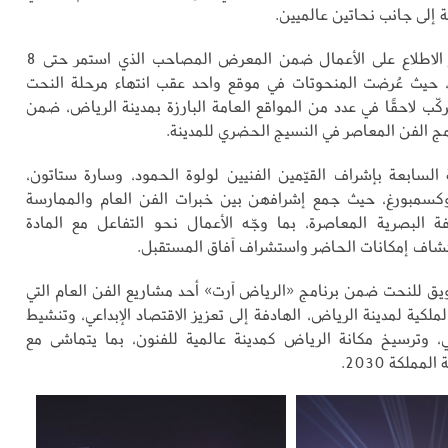
 إلى جانب نحاتين عالميين.
وأُتيح للجمهور الاطلاع على الأعمال ضمن المعرض المصاحب الذي استمر حتى 8
رس 2026م، حيث عُرضت المنحوتات في موقع واحد عقب انتهاء مرحلة النحت
ركّب لاحقًا في عدد من المواقع العامة البارزة بمدينة الرياض، ضمن
ج الفن المعاصر في النسيج الحضري للمدينة.
لسابعة بإشراف القيّمين الفنيين لولوة الحمود، وسارة ستاتون،
سمبورغ، حيث جمع إشرافهن بين خبرات الفن العام والممارسة
افة البصرية المعاصرة، بما وجّه الأعمال نحو التفاعل مع المادة
شاف إمكانات الحاضر واستشراف آفاق المستقبل.
يق للنحت ضمن برنامج «الرياض آرت» أحد مشاريع الفن العام التي
لملكية لمدينة الرياض، الهادفة إلى تعزيز الاقتصاد الإبداعي، وتنشيط
، وترسيخ مكانة الرياض كمدينة عالمية للفنون، بما يتماشى مع
ملكة 2030.