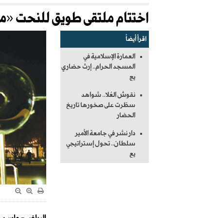
اختتام ملتقى طويق للنحت «م
اقرأ أيضاً
العمارة الإسلامية في
المسجد الحرام.. إرث حضاري
يج
نقوش العُلا.. شواهد
سطّرت على صخورها تاريخ
الحضار
دار نشر في جامعة الأمير
سلطان.. تحول إستراتيجي
يع
الرياض - واس: