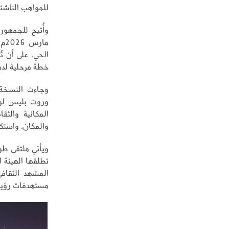
للمواهب الناشئة
ما
الحي، على أن تُ
خطة مرحلية لدم
وجاءت النسخة ا
وروت بليس لوك
المكانية والثق
والمكان، واستك
ويأتي ملتقى طو
تطلقها الهيئة ا
المشهد الثقافي
مستهدفات رؤية الم