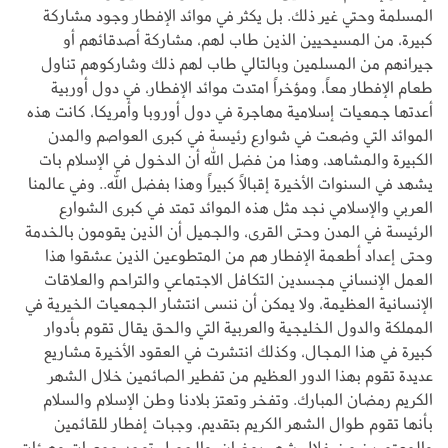
المسلمة وحتي غير ذلك. بل يكثر في موائد الإفطار وجود مشاركة
كبيرة، من المسيحيين الذين طاب لهم، مشاركة أصدقائهم أو
جيرانهم من المسلمين وبالتالي طاب لهم ذلك وشاركوهم تناول
طعام الإفطار معاً، ومؤخراً امتدت موائد الإفطار، في دول أوربية
أعدتها جمعيات إسلامية مهاجرة في دول أوروبا وأمريكا، كانت هذه
الموائد التي وضعت في شوارع رئيسة في كبرى العواصم والمدن
الكبيرة والمشاهد، وهذا من فضل الله أن الدخول في الإسلام بات
يشهد في السنوات الأخيرة إقبالاً كبيراً وهذا بفضل الله.. وفي عالمنا
العربي والإسلامي نجد مثل هذه الموائد تمتد في كبرى الشوارع
الرئيسة في المدن وحتى القرى، والجميل أن الذين يقومون بالخدمة
وحتى إعداد أطعمة الإفطار هم من المتطوعين الذين عشقوا هذا
العمل الإنساني مجسدين التكافل الاجتماعي والتراحم والعلاقات
الإنسانية العظيمة، ولا يمكن أن ننسى انتشار الجمعيات الخيرية في
المملكة والدول الخليجية والعربية التي والحق يقال تقوم بأدوار
كبيرة في هذا المجال، وكذلك انتشرت في العقود الأخيرة مشاريع
عديدة تقوم بهذا الدور العظيم من تفطير الصائمين خلال الشهر
الكريم رمضان المبارك. وتفخر وتعتز بلادنا وطن الإسلام والسلام
بأنها تقوم طوال الشهر الكريم بتقديم، وجبات إفطار للقائمين
والمعتمرين من خلال شهر رمضان، والجميل توجد جمعيات وهيئات