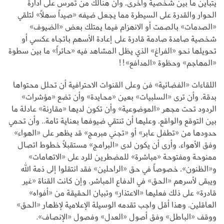
يتباين ما بين شخصية وأخرى، وأن هنالك من تمرس على أدارة
الحوار والقدرة على السيطرة مما يجعل ضيفه «صيداً سهلاً» لتلقي
«الصدمات» بالصمت أو الانهزام فيما يمتلك بعض «الضيوف»
شخصية صامدة صادمة قادرة على إعادة الأسهم باتجاه عكسي أو
تحويلها نحو «الفراغ» الذي يظل المشاهد فيه «حائراً» ما بين سطوة
«المهاجم» وحظوة «المدافع»!!
اللقاءات «الفضائية» فن وعلى القنوات الاحترافية أن تحلل محتواها
بدقة، وأن ترى «السلبيات» بعين «محايدة» وأن تضع «مؤشرات»
الردود تحت مجهر «الموضوعية» وأن تكون لديها «مقارنة» عادلة ما
بين التوقع والواقع، وعليها أن تنتقي ضيوفها بعناية تامة.. وأن تحمي
حدودها من «تطفل عابر» أو «تجني مبرمج» قد يظهر على «الهواء»
وفق الأهواء، وأرى أن يكون لدى «البرامج» مستقبلاً خطوط اتصال
ممنوحة ومفتوحة «مباشرة» للمضطرين للرد على «الاتهامات»
و«الظنون»، خصوصاً في حق «الراحلين» فقد انتقلوا إلى ذمة الله
ويبقى لأسرهم «الحق» في الدفاع المباشر، وإن كانت القناة «غير
قادرة» على ذلك فعليها «الاعتذار» وتبيان الحقيقة من «أفواه»
العاقلين، وهذا أقل واجب تقدمه الوسيلة الإعلامية لإظهار «الحق»
ووقف «الباطل» وفق أصول «العدل» وفصول «الإنصاف».