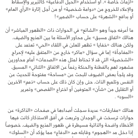
«أزمات خاصة »، أو استخدام «الحيل الدفاعية» كالتبرير والإسقاط
والإعلاء للخروج من «دوامة شخصية» أو من أجل إثارة «الرأي العام»
أو بدافع «الشهرة» على حساب «الضمير»!
ما أعرفه جيداً وهو «الشائع» في الحوارات ذات «الظهور المباشر» أن
هنالك «اتفاق مسبق» على محاور الأسئلة ما بين المذيع والضيف،
ولكن هنالك «خفايا » تظهر للعلن في اللقاء «الحي» تعتمد على
«المفاجأة» إما في سؤال «ماكر» خارج عن «المتفق عليه» لإحراج
«الشخصية» التي قد لا تحتاط لمثل هذه «الصدمات» أمام محاورين
مشهود لهم بالفطنة والحنكة رغماً عن الاتفاق «الثنائي» المسبق،
وقد يلجأ بعض الضيوف للبحث عن «مساحة» مفتوحة للحديث عن
النفس وتلميع الذات، حتى وإن كان ذلك على حساب «ذمم» الآخرين
أو التقليل من «شأن» المتوفين أو اختراع «القصص» وتمرير
«السوء» .
هنالك «مفارقات» عديدة سجلت أصداءها في صفحات «الذاكرة» عن
حوارات ترسخت في الوجدان وتربعت في أفق الاستذكار كانت فيها
الأخطاء واضحة والذاتية مسيطرة في ظهور المذيع والضيف، خصوصاً
إذا دخل مد «الهجوم» وقابله صد «الدفاع» مما يؤكد أن «السلوك»