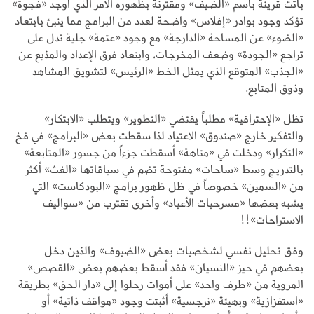
باتت قرينة باسم «الضيف» ومقترنة بظهوره الأمر الذي أوجد «فجوة»
تؤكد وجود بوادر «إفلاس» واضحة لعدد من البرامج مما ينبئ بابتعاد
«الضوء» عن المساحة «الدارجة» مع وجود «عتمة» جلية تدل على
تراجع «الجودة» وضعف المخرجات، وابتعاد فرق الإعداد والمذيع عن
«الجذب» المتوقع الذي يمثل الخط «الرئيس» لتشويق المشاهد
وذوق المتابع.
تظل «الإحترافية» مطلباً يقتضي «التطوير» ويتطلب «الابتكار»
والتفكير خارج «صندوق» الاعتياد لذا سقطت بعض «البرامج» في فخ
«التكرار» ودخلت في «متاهة» أسقطت جزءاً من جسور «المتابعة»
بالتدريج وسط «ساحات» مفتوحة تضم في سياقاتها «الغث» أكثر
من «السمين» خصوصاً في ظل ظهور برامج «البودكاست» التي
يشبه بعضها «مسرحيات الأعياد» وأخرى تقترب من «سواليف
الاستراحات»!!
وفق تحليل نفسي لشخصيات بعض «الضيوف» والذين دخل
بعضهم في حيز «النسيان» فقد أسقط بعضهم بعض «القصص»
المروية من «طرف واحد» على أموات رحلوا إلى «دار الحق» بطريقة
«استفزازية» وبهيئة «نرجسية» أثبتت وجود «مواقف ذاتية» أو