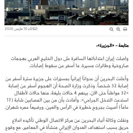
الثلاثاء 10 مارس 2026
متابعة - «الجزيرة»:
واصلت إيران اعتداءاتها السافرة على دول الخليج العربي بهجمات
صاروخية وطائرات مسيرة، ما أسفر عن سقوط إصابات.
وأعلنت البحرين أن عدواناً إيرانياً بمسيّرات على جزيرة سترة أسفر عن
إصابة 32 شخصاً. وذكرت وزارة الصحة أن الهجوم أسفر عن إصابة
«32 مواطناً حتى الآن، بينهم 4 حالات بليغة، منها حالات لأطفال
استدعت التدخل الجراحي». وأفادت بأن من بين المصابين شابة (17
عاماً) أُصيبت بجروح خطيرة في الرأس والعين، ورضيعاً عمره شهران.
ونقلت وكالة أنباء البحرين عن مركز الاتصال الوطني تأكيده اندلاع
حريق بسبب استهداف العدوان الإيراني منشأة في المعامير، مع وقوع