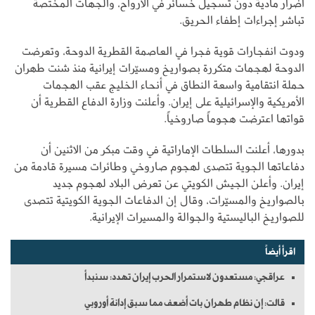
أضرار مادية دون تسجيل خسائر في الأرواح، والجهات المختصة
تباشر إجراءات إطفاء الحريق.
ودوت انفجارات قوية فجرا في العاصمة القطرية الدوحة، وتعرضت
الدوحة لهجمات متكررة بصواريخ ومسيّرات إيرانية منذ شنت طهران
حملة انتقامية واسعة النطاق في أنحاء الخليج عقب الهجمات
الأمريكية والإسرائيلية على إيران. وأعلنت وزارة الدفاع القطرية أن
قواتها اعترضت هجوماً صاروخياً.
بدورها، أعلنت السلطات الإماراتية في وقت مبكر من الاثنين أن
دفاعاتها الجوية تتصدى لهجوم صاروخي وطائرات مسيرة قادمة من
إيران. وأعلن الجيش الكويتي عن تعرض البلاد لهجوم جديد
بالصواريخ والمسيّرات، وقال إن الدفاعات الجوية الكويتية تتصدى
للصواريخ الباليستية والجوالة والمسيرات الإيرانية.
اقرأ أيضاً
عراقجي: مستعدون لاستمرار الحرب إيران تهدد: سنبدأ
قالت: إن نظام طهران بات أضعف مما سبق إدانة أوروبي