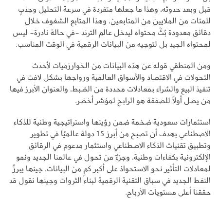
قبل وبعد حدوثه، وهذا ما جعلها متفردة في سرعة التحليل وجذبٍ
للمئات من الملايين من المتابعين، وهذا المتابع الشغوف خلال
دقائق معدودة بُثَّ محتواه ليدخل عالم الترند -في حالة نادرة- ليس
لمحتواه الجيد بل لتوجيه من البيانات الرقمية في الوقت المناسب.
ومن المنطقي قوله عن هذه البيانات من الخوارزميات لأحدث
التحولات في الاقتصاد والأسواق العالمية ورواجها بشكل لافت في
تنفيذ البيع والشراء بمعادلات محددة من الضبط، والعنوان الأبرز فيها
من يصل أولًا للصفقة هو الرابح لمؤشر أخضر.
استثمارات سعودية ضخمة ضمن رؤيتها واستراتيجية وطنية للذكاء
الاصطناعي بهدف أن تصبح من أبرز 15 دولة عالميًا في تطوير
وتطبيق تقنيات الذكاء الاصطناعي واستثمار مدعوم في الرقائق
الإلكترونية بكفاءات وطنية، وجزءٌ من تحول في عالمنا الجديد ونمو
لمعادلات التأثير نحو الاستحواذ على أكبر كمٍ من البيانات، حِينها يبرزُ
النفط الجديد في سباق التقنية الرقمية لبناء الثروات وحِينها نقول قد
حققنا أعلى مستويات الأرباح.