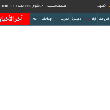
ف
عودة
الجمعة/السبت 01-02 شوال 1447 العدد 19215
Friday/Saturday 20-21/03/2026
Issue
آخر الأخبار
الرياضة
آراء
الأخيــرة
المزيد
الإعلانات
PDF