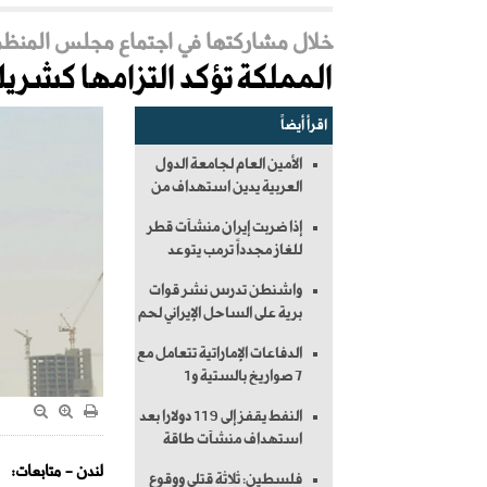
خلال مشاركتها في اجتماع مجلس المنظمة 
المملكة تؤكد التزامها كشر
اقرأ أيضاً
الأمين العام لجامعة الدول
العربية يدين استهداف من
إذا ضربت إيران منشآت قطر
للغاز مجدداً ترمب يتوعد
واشنطن تدرس نشر قوات
برية على الساحل الإيراني لحم
الدفاعات الإماراتية تتعامل مع
7 صواريخ بالستية و1
النفط يقفز إلى 119 دولارا بعد
استهداف منشآت طاقة
لندن - متابعات:
فلسطين: ثلاثة قتلى ووقوع