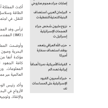
إصابات جراء هجوم صاروخي
أكدت المملكة أ
الطاقة وسلاسل ا
البرلمان العربي: استهداف
البنية التحتية النفطية ت
للنقل، في اجتما
نزوح مليون شخص جراء
ترأس وفد المملك
الهجمات الإسرائيلية
(IMO) المهندس كمال الجنيدي.
إسرائيل ت
وأوضحت الممل
حزب الله العراقي يتعهد
بوقف استهداف سفارة
البحرية وصون ال
أميركا
مؤكدة أنها من 
كافة الجهود لت
القيادة الأمريكية: دمرنا أهدافاً
المعلومات، ور
إيرانية تهدد الم
العالمية عبر مم
خبراء أمميون: القيود
الإسرائيلية على المساعدات
وأكد رئيس الوف
تف
والإنقاذ، وتوجي