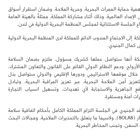
همية حماية الممرات البحرية، وحرية الملاحة، وضمان استقرار أسواق
لإمداد العالمية، وذلك أثناء مشاركة المملكة، ممثلةً بالهيئة العامة
ع الجلسة الاستثنائية لمجلس المنظمة البحرية الدولية في لندن.
ة إلى الاجتماع المندوب الدائم للمملكة لدى المنظمة البحرية الدولية
كة أنها ستواصل عملها كشريك مسؤول، ملتزم بضمان السلامة
أرواح، ودعم النظام الدولي القائم على القانون والتعاون المشترك،
خلال موقعها الاستراتيجي ودورها الإقليمي والدولي ستواصل بذل
عزيز أمن الملاحة البحرية، عبر تعزيز المراقبة البحرية، وتبادل
فع الجاهزية والاستجابة لأي تهديدات، وتسهيل انسياب التجارة
رات آمنة ومستقرة.
د الجنيدي في الجلسة التزام المملكة الكامل بأحكام اتفاقية سلامة
الأرواح في البحار (SOLAS)، ولاسيما ما يتعلق بالتحذيرات الملاحية، ومجالات البحث
ه السفن، وتجنب المخاطر البحرية.