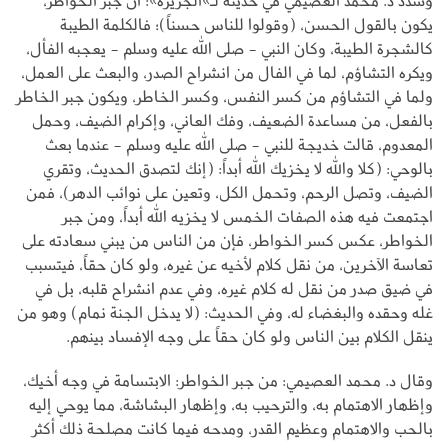
وشدد د. محمد العصيمي في حديثه لـ»الجزيرة»: أن جبر الخواطر،
يكون بالقول الحسن، (وقولوا للناس حسناً)؛ فالكلمة الطيبة
كالشجرة الطيبة، وكان النبي - صلى الله عليه وسلم - يعجبه الفأل،
ويكره التشاؤم، لما في الفال من انشراح الصدر، والبعث على العمل،
ولما في التشاؤم من كسر النفس، وكسر الخاطر، ويكون جبر الخاطر
بالفعل، من مساعدة الضعيف، وفك العاني، وإكرام الضيف، وحمل
المعدوم، قالت خديجة للنبي - صلى الله عليه وسلم - عندما بعث
بالوحي: (كلا والله لا يخزيك الله أبداً: (إنك لتصدق الحديث، وتقري
الضيف، وتصل الرحم، وتحمل الكل، وتعين على نوائب الدهر)، فمن
اجتمعت فيه هذه الصفات الخمس لا يخزيه الله أبداً، ومن جبر
الخواطر، عكس كسر الخواطر، فإن من الناس من يبني سعادته على
تعاسة الآخرين، من نقل كلام لأخيه عن غيره، ولو كان حقاً، فيتسبب
في ضيق صدر من نقل له كلام غيره، وفي عدم انشراح قلبه، بل في
غله وحقده والبغضاء له، وفي الحديث: (لا يدخل الجنة نمام) وهو من
ينقل الكلام بين الناس ولو كان حقاً على وجه الإفساد بينهم.
وقال د. محمد العصيمي: من جبر الخواطر: الابتسامة في وجه أخيك،
وإظهار الاهتمام به، والترحيب به، وإظهار البشاشة، مما يوحي إليه
بالحب والاهتمام وعظيم القدر، ومدحه فيما كانت مصلحة ذلك أكثر