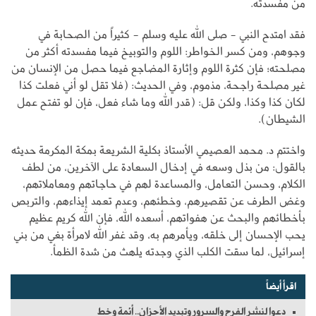
من مفسدته.
فقد امتدح النبي - صلى الله عليه وسلم - كثيراً من الصحابة في
وجوهم، ومن كسر الخواطر: اللوم والتوبيخ فيما مفسدته أكثر من
مصلحته؛ فإن كثرة اللوم وإثارة المضاجع فيما حصل من الإنسان من
غير مصلحة راجحة، مذموم، وفي الحديث: (فلا تقل لو أني فعلت كذا
لكان كذا وكذا، ولكن قل: (قدر الله وما شاء فعل، فإن لو تفتح عمل
الشيطان).
واختتم د. محمد العصيمي الأستاذ بكلية الشريعة بمكة المكرمة حديثه
بالقول: من بذل وسعه في إدخال السعادة على الآخرين، من لطف
الكلام، وحسن التعامل، والمساعدة لهم في حاجاتهم ومعاملاتهم،
وغض الطرف عن تقصيرهم، وخطئهم، وعدم تعمد إيذاءهم، والتربص
بأخطائهم والبحث عن هفواتهم، أسعده الله، فإن الله كريم عظيم
يحب الإحسان إلى خلقه، ويأمرهم به، وقد غفر الله لامرأة بغي من بني
إسرائيل، لما سقت الكلب الذي وجدته يلهث من شدة الظمأ.
اقرأ أيضاً
دعوا لنشر الفرح والسرور وتبديد الأحزان.. أئمة وخط