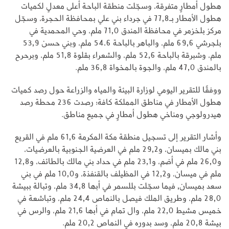
هطول أمطارٍ متفرقة، وسجّلت منطقة الباحة أعلى معدلٍ لكميات
هطول الأمطار بـ77,8 في جرداء بني علي بمحافظة الحجرة، وسجّل
مركز بلخزمر في محافظة المندق 71,0 ملم، وحي المحمدية في
بلجرشي 69,6 ملم، والباهر بالباحة 54،6 ملم، وبني حسن 53,9
ملم، وشبرقة بالباحة 52,6 ملم، والشعراء بقلوة 51,8 ملم، وبرحرح
بالمندق 47,0 ملم، والجوة بالمخواة 36,8 ملم.
ووفقًا للتقرير اليومي لوزارة البيئة والمياه والزراعة حول رصد كميات
هطول الأمطار في مناطق المملكة كافة؛ رصدت 236 محطة رصد
هيدرولوجي ومناخي هطول أمطارٍ في جميع مناطق.
وأشار التقرير إلى تسجيل منطقة مكة المكرمة 61,6 ملم في القريع
بني مالك بميسان، و29,2 ملم في العرضية الجنوبية بالعرضيات،
و26,0 ملم في أضم، و23,1 ملم في حداد بني مالك بالطائف، و12,8
ملم في ميسان، و12,2 في المظيلف بالقنفذة، و10,0 ملم في بني
سعد بميسان, فيما سجّلت بللسمر في أبها 34,8 ملم، وتبالة ببيشة
28,0 ملم، وطريق الملك فيصل بالنماص 24,4 ملم، وتباشعة في
خميس مشيط 22,0 ملم، وال تمام في أبها 21,6 ملم، والرس في
بيشة 20,8 ملم، وسد بدوره في النماص 20,2 ملم.