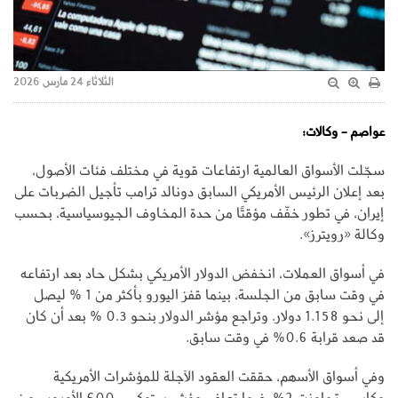
الثلاثاء 24 مارس 2026
عواصم - وكالات:
سجّلت الأسواق العالمية ارتفاعات قوية في مختلف فئات الأصول،
بعد إعلان الرئيس الأمريكي السابق دونالد ترامب تأجيل الضربات على
إيران، في تطور خفّف مؤقتًا من حدة المخاوف الجيوسياسية، بحسب
وكالة «رويترز».
في أسواق العملات، انخفض الدولار الأمريكي بشكل حاد بعد ارتفاعه
في وقت سابق من الجلسة، بينما قفز اليورو بأكثر من 1 % ليصل
إلى نحو 1.158 دولار. وتراجع مؤشر الدولار بنحو 0.3 % بعد أن كان
قد صعد قرابة 0.6% في وقت سابق.
وفي أسواق الأسهم، حققت العقود الآجلة للمؤشرات الأمريكية
مكاسب تجاوزت 2%، فيما تعافى مؤشر ستوكس 600 الأوروبي من