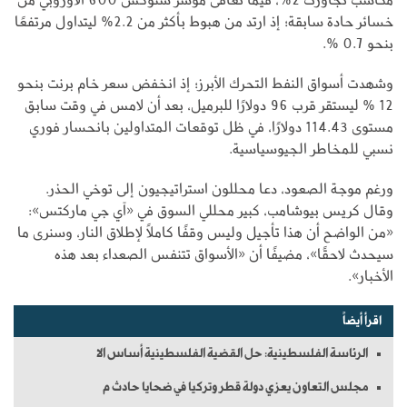
خسائر حادة سابقة؛ إذ ارتد من هبوط بأكثر من 2.2% ليتداول مرتفعًا
بنحو 0.7 %.
وشهدت أسواق النفط التحرك الأبرز؛ إذ انخفض سعر خام برنت بنحو
12 % ليستقر قرب 96 دولارًا للبرميل، بعد أن لامس في وقت سابق
مستوى 114.43 دولارًا، في ظل توقعات المتداولين بانحسار فوري
نسبي للمخاطر الجيوسياسية.
ورغم موجة الصعود، دعا محللون استراتيجيون إلى توخي الحذر.
وقال كريس بيوشامب، كبير محللي السوق في «آي جي ماركتس»:
«من الواضح أن هذا تأجيل وليس وقفًا كاملًا لإطلاق النار، وسنرى ما
سيحدث لاحقًا»، مضيفًا أن «الأسواق تتنفس الصعداء بعد هذه
الأخبار».
اقرأ أيضاً
الرئاسة الفلسطينية: حل القضية الفلسطينية أساس الا
مجلس التعاون يعزي دولة قطر وتركيا في ضحايا حادث م