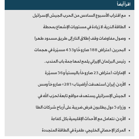
اقرأ أيضاً
مع اقتراب الأسبوع السادس من الحرب الجيش الإسرائيل
الطاقة الذرية: لا زيادة في مستويات الإشعاع بمحطة
وصول مفاوضات وقف إطلاق النار إلى طريق مسدود طهرا
البحرين: اعتراض 188 صاروخًا و453 مسيّرة في هجمات
رئيس البرلمان الإيراني يلمح لمهاجمة باب المندب..
الإمارات: اعتراض 23 صاروخاً باليستياً و56 مسيَّرة
الأردن: إيران استهدفت أراضينا بـ«281» صاروخاً ومس
الجيش الإسرائيلي يستهدف مواقع تابعة لحزب الله في
وزراء 5 دول يطلبون فرض ضريبة على أرباح شركات الطا
الأردن: نتعامل مع الأحداث الإقليمية بكل كفاءة
المركز الإحصائي الخليجي: طفرة في الطاقة المتجددة