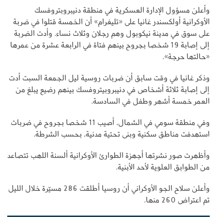
وأعلن مسؤول الإدارة العسكرية في منطقة دنيبروبتروفسك
الأوكرانية أولكسندر غانيا على «تليغرام» أن الخمسة قتلوا في ضربة
على سوق في مدينة نيكوبول وهم رجلان وثلاث نساء. وأدت الضربة
إلى إصابة 19 شخصا بجروح بينهم فتاة في الرابعة عشرة من عمرها
«حالتها حرجة».
وذكر غانيا في وقت سابق أن ضربات روسية ليل الجمعة السبت أدت
إلى إصابة ثلاثة أشخاص في دنيبروبيتروفسك بينهم رضيع يبلغ من
العمر خمسة أشهر وطفل في السادسة.
وفي منطقة سومي في الشمال، أصيب 11 شخصا بجروح في ضربات
استهدفت مناطق سكنية وبنى تحتية مدنية، بحسب الشرطة.
وأظهرت صور نشرتها أجهزة الطوارئ الأوكرانية ألسنة اللهب تتصاعد
من الطوابق العلوية لأحد الأبنية.
وأعلن سلاح الجو الأوكراني أن روسيا أطلقت 286 مسيّرة خلال الليل
تم اعتراض 260 منها.