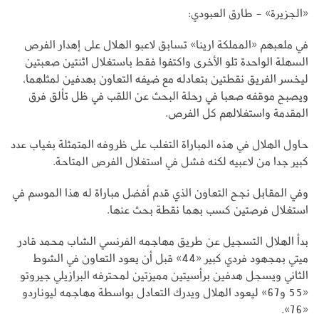
«الجزيرة» - طارق العبودي:
في ملعبهم «المملكة ارينا» تسابق لاعبو الهلال على إهدار الفرص
السهلة الواحدة تلو الأخرى واكتفوا فقط باستغلال اثنتين صعبتين
ليخسر الفريق نقطتين بتعادله مع ضيفه التعاون بهدفين لمثلهما،
ويصبح موقفه صعبا في رحلة البحث عن اللقب في ظل تألق فرق
المقدمة واستغلالهم كل الفرص.
حاول الهلال في هذه المباراة التغلب على ظروفه المتمثلة بغياب عدد
كبير جدا من لاعبيه لكنه فشل في استغلال الفرص المتاحة.
وفي المقابل نجح التعاون الذي قدم أفضل مباراة له هذا الموسم في
استغلال فرصتين كسب بهما نقطة بحث عنها.
بدأ الهلال التسجيل عن طريق مهاجمه الفرنسي الشاب محمد قادر
ميتي بمجهود فردي كبير «44» قبل أن يعود التعاون في الشوط
الثاني ويسجل هدفين برأسيتين مميزتين لمحترفه البرازيلي جيروتو
«55 و67» ليعود الهلال ويدرك التعادل بواسطة مهاجمه ليوناردو
«76».