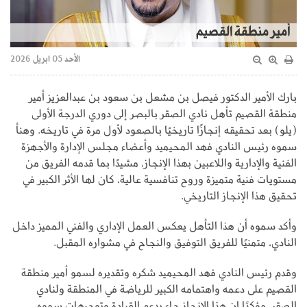
أمير منطقة القصيم
الأحد 05 ابريل 2026
بارك الأمير الدكتور فيصل بن مشعل بن سعود بن عبدالعزيز أمير
منطقة القصيم تأهل نادي الصقر بالبصر إلى دوري الدرجة الأولى
(يلو) بعد تحقيقه إنجازًا تاريخيًا بالصعود لأول مرة في تاريخه. وهنأ
سموه رئيس النادي فهد المحيميد وأعضاء مجلس الإدارة والأجهزة
الفنية والإدارية واللاعبين بهذا الإنجاز، مشيدًا بما قدمه الفريق من
مستويات فنية متميزة وروح تنافسية عالية، كان لها الأثر الكبير في
تحقيق هذا الإنجاز التاريخي.
وأكد سموه أن هذا التأهل يعكس العمل الإداري والفني المميز داخل
النادي، متمنيًا للفريق التوفيق والنجاح في مشواره المقبل.
وقدم رئيس النادي فهد المحيميد شكره وتقديره لسمو أمير منطقة
القصيم على دعمه واهتمامه الكبير للرياضة في المنطقة ولنادي
الصقر، مؤكدًا ان هذا الانجاز جاء بدعم القيادة وتوجيهات سموه