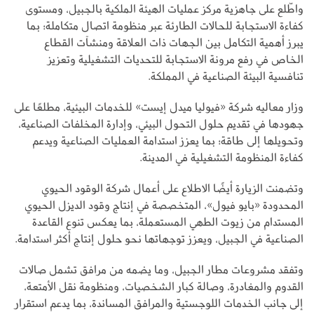
واطّلع على جاهزية مركز عمليات الهيئة الملكية بالجبيل، ومستوى
كفاءة الاستجابة للحالات الطارئة عبر منظومة اتصال متكاملة؛ بما
يبرز أهمية التكامل بين الجهات ذات العلاقة ومنشآت القطاع
الخاص في رفع مرونة الاستجابة للتحديات التشغيلية وتعزيز
تنافسية البيئة الصناعية في المملكة.
وزار معاليه شركة «فيوليا ميدل إيست» للخدمات البيئية، مطلعًا على
جهودها في تقديم حلول التحول البيئي، وإدارة المخلفات الصناعية،
وتحويلها إلى طاقة؛ بما يعزز استدامة العمليات الصناعية ويدعم
كفاءة المنظومة التشغيلية في المدينة.
وتضمنت الزيارة أيضًا الاطلاع على أعمال شركة الوقود الحيوي
المحدودة «بايو فيول»، المتخصصة في إنتاج وقود الديزل الحيوي
المستدام من زيوت الطهي المستعملة، بما يعكس تنوع القاعدة
الصناعية في الجبيل، ويعزز توجهاتها نحو حلول إنتاج أكثر استدامة.
وتفقد مشروعات مطار الجبيل، وما يضمه من مرافق تشمل صالات
القدوم والمغادرة، وصالة كبار الشخصيات، ومنظومة نقل الأمتعة،
إلى جانب الخدمات اللوجستية والمرافق المساندة، بما يدعم استقرار