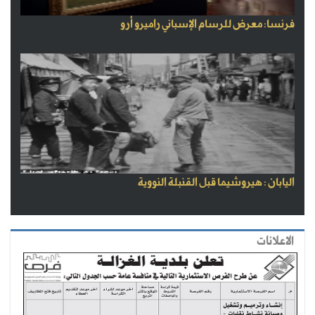
فرنسا: معرض للرسام الإسباني راميرو أرو
اليابان : هيروشيما قبل القنبلة النووية
الاعلانات