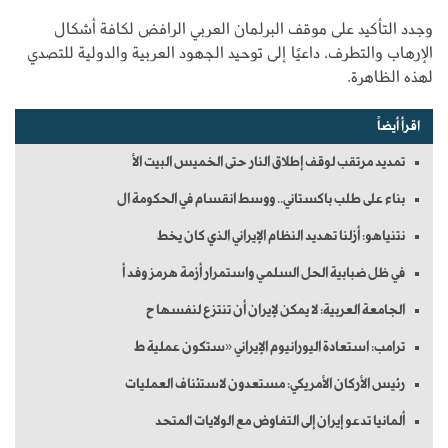
وجدد التأكيد على موقف البرلمان العربي الرافض لكافة أشكال
الإرهاب والتطرف، داعيًا إلى توحيد الجهود العربية والدولية للتصدي
لهذه الظاهرة.
اقرأ أيضاً
تمديد مرتقب لوقف إطلاق النار حتى الخميس البيت الأ
بناء على طلب باكستاني.. ووسط انقسام في الحكومة ال
نتنياهو: أزلنا تهديد النظام الإيراني الذي كان يخط
في ظل ضبابية الحل السلمي واستمرار أزمة هرمز وفد أ
الجامعة العربية: لا يمكن لإيران أن تنتزع لنفسها ح
ترامب: استعادة اليورانيوم الإيراني «ستكون عملية ط
رئيس الأركان الأمريكي: مستعدون لاستئناف العمليات
ألمانيا تدعو إيران إلى التفاوض مع الولايات المتحد