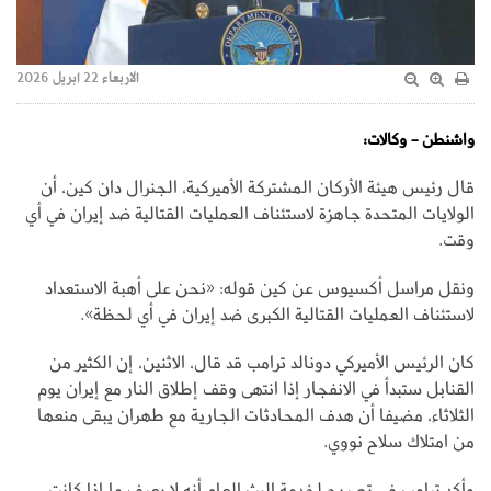
الاربعاء 22 ابريل 2026
واشنطن - وكالات:
قال رئيس هيئة الأركان المشتركة الأميركية، الجنرال دان كين، أن
الولايات المتحدة جاهزة لاستئناف العمليات القتالية ضد إيران في أي
وقت.
ونقل مراسل أكسيوس عن كين قوله: «نحن على أهبة الاستعداد
لاستئناف العمليات القتالية الكبرى ضد إيران في أي لحظة».
كان الرئيس الأميركي دونالد ترامب قد قال، الاثنين، إن الكثير من
القنابل ستبدأ في الانفجار إذا انتهى وقف إطلاق النار مع إيران يوم
الثلاثاء، مضيفا أن هدف المحادثات الجارية مع طهران يبقى منعها
من امتلاك سلاح نووي.
وأكد ترامب في تصريح لخدمة البث العام أنه لا يعرف ما إذا كانت