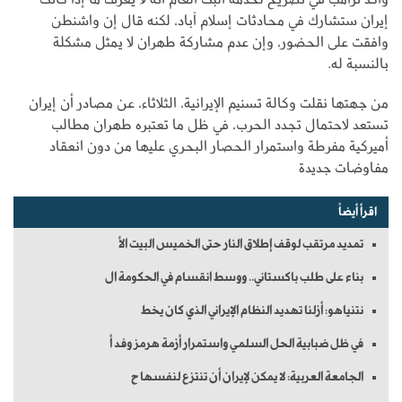
إيران ستشارك في محادثات إسلام آباد، لكنه قال إن واشنطن
وافقت على الحضور، وإن عدم مشاركة طهران لا يمثل مشكلة
بالنسبة له.
من جهتها نقلت وكالة تسنيم الإيرانية، الثلاثاء، عن مصادر أن إيران
تستعد لاحتمال تجدد الحرب، في ظل ما تعتبره طهران مطالب
أميركية مفرطة واستمرار الحصار البحري عليها من دون انعقاد
مفاوضات جديدة
اقرأ أيضاً
تمديد مرتقب لوقف إطلاق النار حتى الخميس البيت الأ
بناء على طلب باكستاني.. ووسط انقسام في الحكومة ال
نتنياهو: أزلنا تهديد النظام الإيراني الذي كان يخط
في ظل ضبابية الحل السلمي واستمرار أزمة هرمز وفد أ
الجامعة العربية: لا يمكن لإيران أن تنتزع لنفسها ح