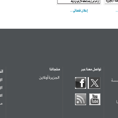
..
إعلان قضائي ...
تواصل معنا عبر
منتجاتنا
ات
الجزيرة أونلاين
سسة
ال
ال
ال
مر