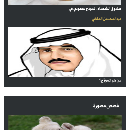
صندوق الشهداء.. نموذج سعودي في
عبدالمحسن الماضي
من هو المؤرِّخ؟
قصص مصورة