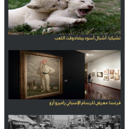
تشيكيا: أشبال أسود بيضاء وقت اللعب
فرنسا: معرض للرسام الإسباني راميرو أرو