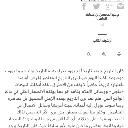
م.عبدالمحسن بن عبدالله
الماضي
أنت
أرشيف الكاتب
كان التاريخ لا يعد تاريخاً إلا بموت صاحبه، فالتاريخ يولد حينما يموت
موضوعه، لكننا اليوم صرنا نرى التاريخ المعاصر يُعْرض أمامنا
باعتباره تاريخاً حاضراً لا يكف عن الاحتراق.. فقد أدخلتنا تنبيهات
«عاجل» ووسائل الإعلام بكافة أنواعها بوتقة الانصهار الكلي في عالم
الواقع الحي، فلم نعد نرى التاريخ ببعده الزمني السحيق بل بحاضره
وبما سوف تؤول إليه أحداثه، حيث أغرقتنا وسائل الاتصال في
التفاصيل، وكثير منا سوف يعيش حتى يرى الأثر التاريخي لذلك
الحدث ويتعرف على دلالاته.. أي أننا الآن في مرحلة مشاهدة النتيجة
حية وقائمة، بعكس ما كان عليه الأمر سابقاً حيث كان التاريخ يروي