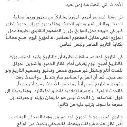
الأحداث التي انتهت منذ زمن بعيد.
في وقتنا المعاصر أصبح المؤرخ مشاركاً في حضور وربما صناعة
الحدث، وبالتالي تغير منظور الحدث، وهذا بدوره أدى إلى حدوث تطور
كبير في طبيعة عمل المؤرخ، بل إن المفهوم التقليدي لطبيعة عمل
المؤرخ انتهى مقابل المفهوم المعاصر.. فالمؤرخ اليوم أصبح مطالباً
بكتابة التاريخ الحاضر وليس الماضي.
في التاريخ المعاصر سقطت نظرية أن «التاريخ يكتبه المنتصرون»،
فالتاريخ أصبح اليوم يُعْرض أمام أنظار الجميع، والتدوين الموثق
للحدث أتاح وبشكل غير مسبوق فحص وتدقيق وتصحيح التاريخ ولو
بعد حين.. كما أن المؤرخ المعاصر صار يتعامل مع الحدث وقت
وقوعه، فالتاريخ أصبح آنياً مما جعل للأحداث معنىً آخر جديداً،
فالحدث لا يُعرف بأهميته الإعلامية فقط وإنما بآثاره.. وهذا يعيدنا إلى
قول الفلاسفة: إن (الحدث ليس هو ما يمكن رؤيته أو معرفته، بل
معرفة ما سوف يترتب عليه من نتائج).
واليوم اقتربت مهنة المؤرخ المعاصر من مهنة الصحفي المعاصر،
لكن تظل هناك فروقات بينهما.. فالصحفي يتحدث عن الواقع