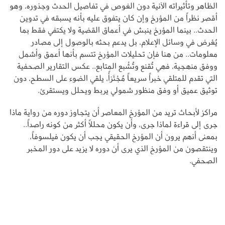
الظاهر وتأثيراته الآنية دون الغوص في تفاصيل الحدث وجذوره، وهو
أقصر نظراً من المؤرخ وإن كان يتفوق عليه بأنه يسبقه في تدوين
الحدث.. بينما المؤرخ ينبش في أعماق القضية ولا يكتفي فقط بما
يُعْرض في وسائل الإعلام، بل يدعم بحثه بالوصول إلى مصادر
معلومات.. من هنا فإن تحليلات المؤرخ تتسم بأنها أعمق وأشمل
ووفق منهجية، فهي تُقنع وتُشْبع المتابع.. عكس التقارير الصحفية
التي تقدم للمتلقي خبراً سريعاً مُجْتَزأً، يلقي الضوء على السطح، دون
توثيق عميق أو وفق منظور شمولي يربط ويحلل ويستقرئ.
مراكز لأبحاث تريد من المؤرخ المعاصر أن يتجاوز دوره من رواية ماذا
جرى إلى قراءة لماذا جرى، وأن يكون محللاً أكثر من كونه راصداً..
بمعنى أنهم يرون أن المؤرخ الحقيقي يجب أن يكون فيلسوفاً،
وينتقصون من المؤرخ الذي يرى أن دوره لا يزيد على دور المخبر
الصحفي.