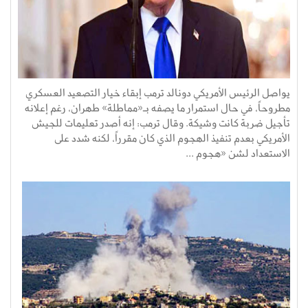
يواصل الرئيس الأمريكي دونالد ترمب إبقاء خيار التصعيد العسكري
مطروحاً، في حال استمرار ما يصفه بـ«مماطلة» طهران، رغم إعلانه
تأجيل ضربة كانت وشيكة. وقال ترمب: إنه أصدر تعليمات للجيش
الأمريكي بعدم تنفيذ الهجوم الذي كان مقرراً، لكنه شدد على
الاستعداد لشن «هجوم ...