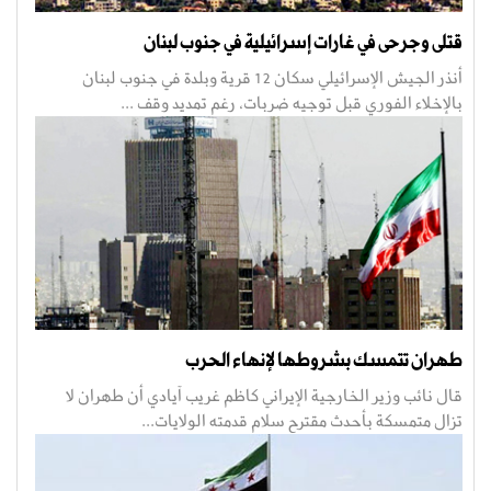
قتلى وجرحى في غارات إسرائيلية في جنوب لبنان
أنذر الجيش الإسرائيلي سكان 12 قرية وبلدة في جنوب لبنان
بالإخلاء الفوري قبل توجيه ضربات، رغم تمديد وقف ...
طهران تتمسك بشروطها لإنهاء الحرب
قال نائب وزير الخارجية الإيراني كاظم غريب آيادي أن طهران لا
تزال متمسكة بأحدث مقترح سلام قدمته الولايات...