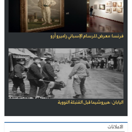
فرنسا: معرض للرسام الإسباني راميرو أرو
اليابان : هيروشيما قبل القنبلة النووية
الاعلانات