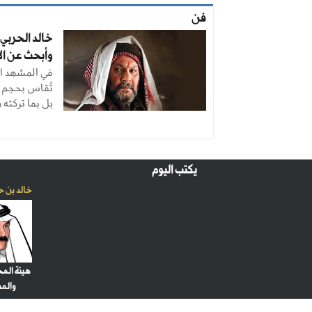
فن
خالد الحربي:
وأبحث عن الأ
في المشهد ال
تُقاس بحجم 
بل بما تركته م
يكتب اليوم
خالد بن ح
هيئة الم
والم