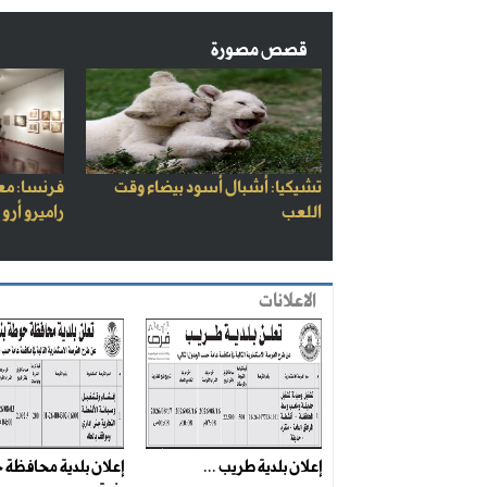
قصص مصورة
تشيكيا: أشبال أسود بيضاء وقت
فرنسا: مع
اللعب
راميرو أرو
الاعلانات
إعلان بلدية طريب ...
إعلان بلدية محافظة