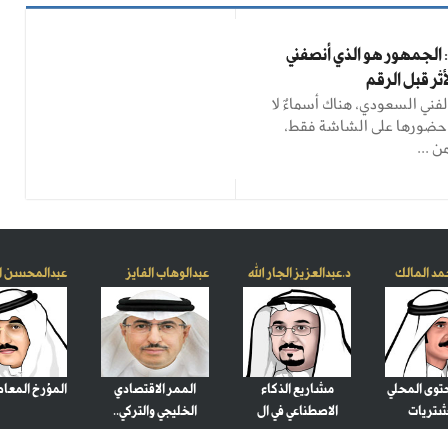
 الجمهور هو الذي أنصفني
ثر قبل الرقم
فني السعودي، هناك أسماءٌ لا
حضورها على الشاشة فقط،
ن ...
مد المالك
د.عبدالعزيز الجار الله
عبدالوهاب الفايز
عبدالمحسن الماضي
حتوى المحلي
مشاريع الذكاء
الممر الاقتصادي
المؤرخ المعا
شتريات
الاصطناعي في ال
الخليجي والتركي..