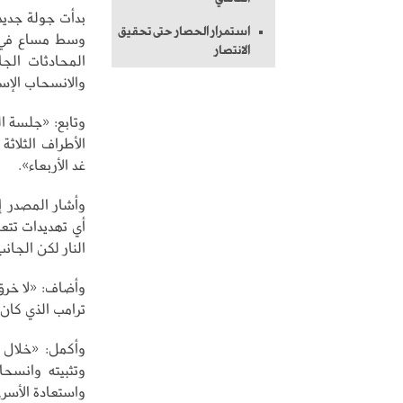
بدأت جولة جديدة
استمرار الحصار حتى تحقيق
وسط مساع في ال
الانتصار
المحادثات الجا
والانسحاب الإسرا
وتابع: «جلسة ا
الأطراف الثلا
غد الأربعاء».
وأشار المصدر إ
أي تهديدات تتع
النار لكن الجانب
وأضاف: «لا خرق
ترامب الذي كان
وأكمل: «خلال ا
وتثبيته وانسحا
واستعادة الأسر