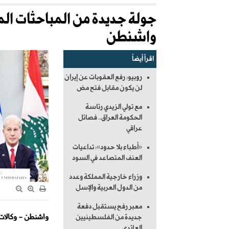
جولة جديدة من المباحثات الم
واشنطن
اقرأ أيضاً
روبيو: رفع العقوبات عن إيران
لن يكون مقابل فتح مض
مع تولي الزيدي رئاسة
الحكومة العراق.. فصائل
عراقي
«أطباء بلا حدود»: تداعيات
العنف المتصاعد في السود
وزراء خارجية المملكة وعدد
من الدول العربية والإسل
معبر رفح يستقبل دفعة
واشنطن - وكالات
جديدة من الفلسطينيين
العائدي