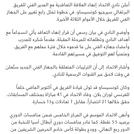
أعلن نادي الاتحاد إنهاء العلاقة التعاقدية مع المدير الفني للفريق
البرتغالي سيرجيو كونسيساو، في خطوة تمثل رابع تغيير على الجهاز
الفني للفريق خلال الأعوام الثلاثة الأخيرة.
وأوضح النادي في بيان رسمي أن قرار إنهاء التعاقد يأتي انسجاماً مع
أهداف النادي وتطلعاته للمرحلة المقبلة، مقدماً شكره للمدرب
وأعضاء جهازه الفني على ما قدموه خلال فترة عملهم مع الفريق،
ومتمنياً لهم التوفيق في مسيرتهم القادمة.
وأشار الاتحاد إلى أن الترتيبات المتعلقة بالجهاز الفني الجديد ستُعلن
في وقت لاحق عبر القنوات الرسمية للنادي.
وكان كونسيساو قد تولى قيادة الفريق في أكتوبر الماضي خلفاً
للفرنسي لوران بلان، وقاد الاتحاد في 41 مباراة بمختلف المسابقات،
حقق خلالها 21 انتصاراً، مقابل 7 تعادلات و13 خسارة.
وأنهى الاتحاد الموسم في المركز الخامس ضمن منافسات الدوري
برصيد 55 نقطة، كما غادر منافسات دوري أبطال آسيا للنخبة من
الدور ربع النهائي، وودع بطولة كأس خادم الحرمين الشريفين من