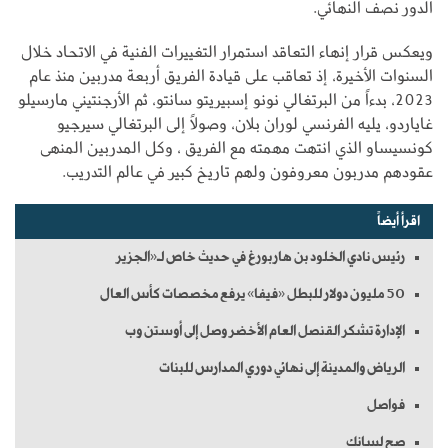
الدور نصف النهائي.
ويعكس قرار إنهاء التعاقد استمرار التغييرات الفنية في الاتحاد خلال
السنوات الأخيرة، إذ تعاقب على قيادة الفريق أربعة مدربين منذ عام
2023، بدءاً من البرتغالي نونو إسبيريتو سانتو، ثم الأرجنتيني مارسيلو
غاياردو، يليه الفرنسي لوران بلان، وصولاً إلى البرتغالي سيرجيو
كونسيساو الذي انتهت مهمته مع الفريق ، وكل المدربين المنهى
عقودهم مدربون معروفون ولهم تاريخ كبير في عالم التدريب.
اقرأ أيضاً
رئيس نادي الخلود بن هاربورغ في حديث خاص لـ«الجزير
50 مليون دولار للبطل «فيفا» يرفع مخصصات كأس العال
الإدارة تشكر القنصل العام الأخضر وصل إلى أوستن وب
الرياض والمدينة إلى نهائي دوري المدارس للبنات
فواصل
صح لسانك