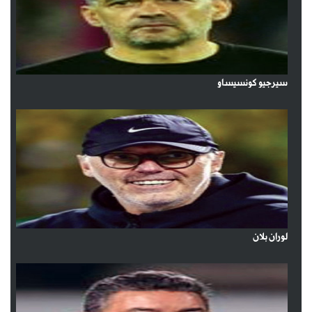
سيرجيو كونسيساو
لوران بلان