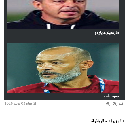
مارسيلو غايار دو
نونو سانتو
الاربعاء 03 يونيو 2026
«الجزيرة» - الرياضة: