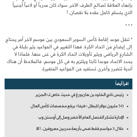
بإنهاء العلاقة لصالح الطرف الآخر، سواء كان مدرباً أو لاعباً أجنبياً
الذي يتسلم كامل عقده بلا نقصان.!
* * *
* تنقل موعد إقامة كأس السوبر السعودي بين موسم لآخر أمر يحتاج
إلى إيضاح من اتحاد الكرة، فهذا التغيير في المواعيد يثير بلبلة في
الشارع الرياضي ويثير تأويلات اتحاد الكرة في غنى عنها. فلماذا لا
يحدد الاتحاد موعدا ثابتا ويلتزم به في كل موسم. فالملاحظ أن هناك
أندية تتضرر وأخرى تستفيد من المواعيد المتغيرة.
اقرأ أيضاً
رئيس نادي الخلود بن هاربورغ في حديث خاص لـ«الجزير
50 مليون دولار للبطل «فيفا» يرفع مخصصات كأس العال
الإدارة تشكر القنصل العام الأخضر وصل إلى أوستن وب
خلال 3 مواسم فقط ضحى بأربعة مدربين معروفين..! الا