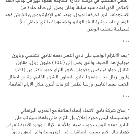
* حظي المنتخب في مرحلة الإدارة السابقة بهدوء كبير من جانب النقد
الإعلامي الذي اعتاد عليه سابقاً وكان يصل إلى حالة حادة من
الاستهداف الذي تحركه الميول. وبعد تغير الإدارة ومجيء الكابتن فهد
المفرج عادت وتيرة النقد الهادم والاستهداف الذي لا يلقي بالاً
لمصلحة منتخب الوطن.
* * *
* بعد الالتزام الواجب على نادي النصر دفعه لناديي تشلسي وبايرن
ميونيخ هذا الصيف والذي يصل إلى (100) مليون ريال، مقابل
انتقال جواو فيليكس وكومان، ظهر التزام جديد بأكثر من (20)
مليون ريال يجب دفعها لنادي التعاون الشهر القادم، مقابل انتقال
اللاعب سعد الناصر. وربما تظهر التزامات أخرى خلال الأيام القادمة.
* * *
* إعلان شركة نادي الاتحاد إنهاء العلاقة مع المدرب البرتغالي
كونسيساو ليس مجرد إعلان، بل التزام مالي باهظ سيترتب على
النادي دفعه للمدرب ومساعديه. وللأسف لازالت موارد الأندية تتعرض
لإهدار مالي كبير بسبب التعاقدات غير المدروسة والتي تنتهي دوماً