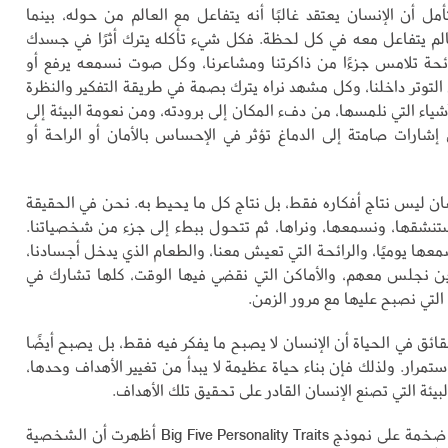
لتأمل أن الإنسان يعتقد غالبًا أنه يتفاعل مع العالم من حوله، بينما
الم يتفاعل معه في كل لحظة. فكل شيء تأكله يترك أثرًا في جسدك
حة تلامس جزءًا من ذاكرتنا ومشاعرنا، وكل صوت نسمعه يرفع أو
وتر داخلنا، وكل مشهد نراه يترك بصمة في طريقة التفكير والنظرة
أشياء التي نلمسها، من دفء المكان إلى برودته، ومن نعومة البيئة إلى
شارات صامتة إلى الدماغ تؤثر في الإحساس بالأمان أو الراحة أو
سان ليس نتاج أفكاره فقط، بل نتاج كل ما يحيط به. نحن في الحقيقة
نستنشقها، ونسمعها، ونراها، ثم تتحول ببطء إلى جزء من شخصياتنا.
معها يوميًا، والرائحة التي تعيش معنا، والطعام الذي يدخل أجسادنا،
ن نجلس معهم، والأماكن التي نقضي فيها الوقت، كلها تشارك في
لتي نصبح عليها مع مرور الزمن.
ئق في الحياة أن الإنسان لا يصبح ما يفكر فيه فقط، بل يصبح أيضًا
تمرار. ولذلك فإن بناء حياة عظيمة لا يبدأ من تغيير الأهداف وحدها،
يئة التي تصنع الإنسان القادر على تحقيق تلك الأهداف.
وهناك دراسات ضخمة على نموذج Big Five Personality Traits أظهرت أن الشخصية