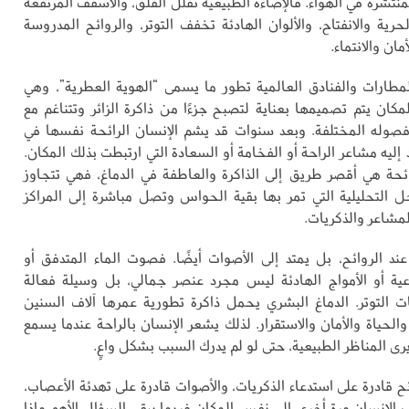
لمنتشرة في الهواء. فالإضاءة الطبيعية تقلل القلق، والأسقف المرتفعة
حرية والانفتاح، والألوان الهادئة تخفف التوتر، والروائح المدروسة
مان والانتماء.
ارات والفنادق العالمية تطور ما يسمى “الهوية العطرية”، وهي
مكان يتم تصميمها بعناية لتصبح جزءًا من ذاكرة الزائر وتتناغم مع
صوله المختلفة. وبعد سنوات قد يشم الإنسان الرائحة نفسها في
إليه مشاعر الراحة أو الفخامة أو السعادة التي ارتبطت بذلك المكان.
ئحة هي أقصر طريق إلى الذاكرة والعاطفة في الدماغ، فهي تتجاوز
احل التحليلية التي تمر بها بقية الحواس وتصل مباشرة إلى المراكز
مشاعر والذكريات.
 عند الروائح، بل يمتد إلى الأصوات أيضًا. فصوت الماء المتدفق أو
عية أو الأمواج الهادئة ليس مجرد عنصر جمالي، بل وسيلة فعالة
التوتر. الدماغ البشري يحمل ذاكرة تطورية عمرها آلاف السنين
والحياة والأمان والاستقرار. لذلك يشعر الإنسان بالراحة عندما يسمع
رى المناظر الطبيعية، حتى لو لم يدرك السبب بشكل واعٍ.
ئح قادرة على استدعاء الذكريات، والأصوات قادرة على تهدئة الأعصاب،
 الإنسان مرة أخرى إلى نفس المكان فربما يبقى السؤال الأهم ماذا