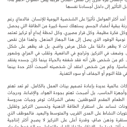
 التأثير إلى داخل أجسادنا نفسها
أحد أكثر العوامل تأثيرًا على الشخصية اليومية للإنسان. فالدماغ، رغم
ة ببقية أعضاء الجسم، يستهلك نسبة كبيرة من الطاقة التي يحصل
 وكل فكرة عظيمة، وكل قرار مصيري، وكل لحظة إبداع أو تركيز تعتمد
 نوعية الوقود الذي يصل إلى هذا الجهاز المذهل. ولهذا فإن نقص
ات لا يظهر دائمًا على شكل مرض واضح، بل قد يظهر على شكل
وضعف في التركيز، وتراجع في الدافعية، وتقلب في المزاج، وشعور
. كم من شخص ظن أنه فقد شغفه بالحياة بينما كان جسده يفتقد
 أساسيًا، وكم من شخص اعتقد أن شخصيته أصبحت أكثر حدة بينما
 قلة النوم أو الجفاف أو سوء التغذية.
ات عالمية عديدة بإعادة تصميم بيئات العمل بالكامل. لم تعد تهتم
أجهزة الحاسب، بل أصبحت تهتم بجودة الهواء، والإضاءة، ودرجات
ية الطعام المقدم للموظفين. بعض الشركات توفر وجبات مدروسة
ات تساعد على استقرار الطاقة الذهنية وتحسين التركيز وتقليل
ويات النشاط على المدى القريب والمتوسط والبعيد. فالموظف الذي
تقرة وذهن صافٍ وقدرة أعلى على التركيز لا يصبح أكثر إنتاجية
أكثر قدرة على الابتكار واتخاذ القرار والتعامل مع الضغوط وإيجاد