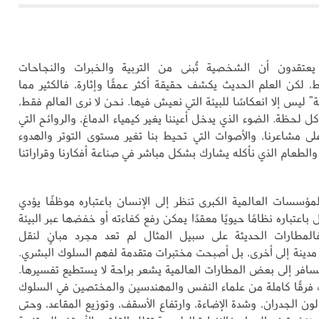
عتقدون أن الشخصية تُبنى من التربية والخبرات والنجاحات
، لكن العلم الحديث يكشف حقيقة أكثر عمقًا وإثارة، فالكثير مما
ليس إلا انعكاسًا للبيئة التي نعيش فيها. نحن لا نرى العالم فقط،
كل لحظة. الضوء الذي يدخل أعيننا يغير كيمياء الدماغ، والروائح التي
لى مشاعرنا، والأصوات التي تحيط بنا تغير مستوى التوتر والهدوء
والطعام الذي نأكله يشارك بشكل مباشر في صناعة أفكارنا وقراراتنا
لمؤسسات العالمية الكبرى تنظر إلى الإنسان باعتباره موظفًا يؤدي
باعتباره نظامًا حيويًا معقدًا يمكن رفع كفاءته أو خفضها عبر البيئة
المطارات الحديثة على سبيل المثال لم تعد مجرد مبانٍ لنقل
دينة إلى أخرى، بل أصبحت مختبرات متقدمة لفهم السلوك البشري.
سافر إلى بعض المطارات العالمية يشعر براحة لا يستطيع تفسيرها.
ك فرقًا كاملة من علماء النفس والمهندسين والمختصين في السلوك
ن الجدران، وشدة الإضاءة، وارتفاع الأسقف، وتوزيع المقاعد، وحتى