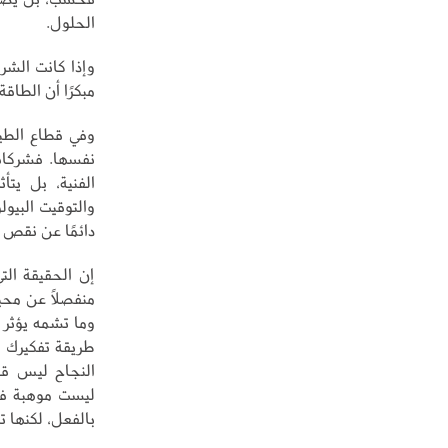
الحلول.
وإذا كانت الشر
مبكرًا أن الطاق
وفي قطاع الطير
نفسها. فشركات 
الفنية، بل يتأ
والتوقيت البيول
دائمًا عن نقص ا
إن الحقيقة الت
منفصلًا عن محي
وما تشمه يؤثر 
طريقة تفكيرك بص
النجاح ليس قو
ليست موهبة فط
بالفعل، لكنها ت