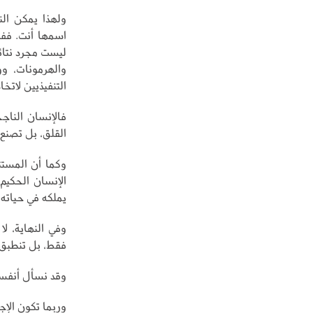
ولهذا يمكن الن
ليست مجرد نتائ
والهرمونات، وو
التنفيذيين لاتخا
فالإنسان الناجح
القلق، بل تصنع 
وكما أن المستثم
الإنسان الحكيم
يملكه في حياته،
وفي النهاية، ل
فقط، بل تنطبق 
وقد نسأل أنفسن
وربما تكون الإج