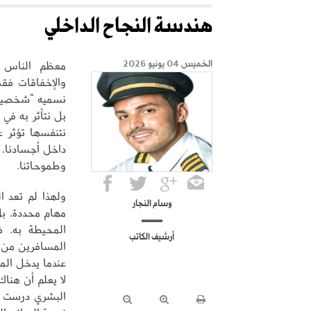
هندسة النجاح الداخلي
معظم الناس ي
الخميس 04 يونيو 2026
والإخفاقات فقط
نسميه “شخصية” 
بل نتأثر به في 
نتنفسها تؤثر ع
داخل أجسادنا، 
وطموحاتنا.
ولهذا لم تعد ا
وسام النجار
مهام محددة، بل 
المحيطة به. ف
أرشيف الكاتب
المسافرين من م
عندما يدخل الم
لا يعلم أن هنا
البشري درست لو