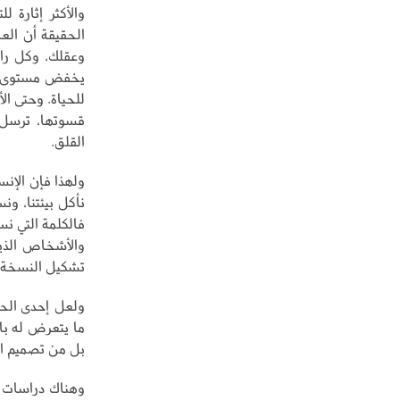
والأكثر إثارة ل
الحقيقة أن الع
وعقلك، وكل رائ
يخفض مستوى الت
للحياة. وحتى ال
قسوتها، ترسل إ
القلق.
ولهذا فإن الإن
نأكل بيئتنا، و
فالكلمة التي نس
والأشخاص الذي
تشكيل النسخة ا
ولعل إحدى الحقا
ما يتعرض له باس
بل من تصميم الب