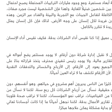
 أبعاد مستمرة، ومع وجود مليارات التركيبات المحتملة يصبح احتمال
 بين شخصين ضئيلًا للغاية. ولهذا فإن الشخصية ليست مجرد صفات،
املة لتفاعل الجينات مع التجربة والبيئة والغذاء عبر الزمن. وهذه
ون فريدة لكل إنسان على وجه الأرض، لذلك فإن كل إنسان يمثل
دة لا تتكرر بالكامل.
عميق إذا كنا نقيس أداء الشركات بدقة، فكيف نقيس أداء الإنسان
ل لا نقبل إدارة شركة دون أرقام. لا يوجد مستثمر يضع أمواله في
قارير مالية، ولا يوجد رئيس تنفيذي محترف يتخذ قراراته بناءً على
جميع يعود إلى الأرقام، إلى الأرباح والخسائر والتدفقات النقدية
لأن الأرقام تكشف ما لا تراه العين أحيانًا.
كثيرًا من الناس يديرون أهم مشروع في حياتهم، وهو أنفسهم، دون
 حقيقية. نسأل عن أرباح الشركات كل ربع سنة، لكننا لا نسأل عن
من الفيتامينات. نراقب نمو المؤسسات، لكننا لا نراقب صحة قلوبنا
 تقارير الأعمال بدقة، لكننا نجهل أحيانًا ما إذا كانت أجسادنا تعاني
 أو بداية مشكلة يمكن علاجها مبكرًا.