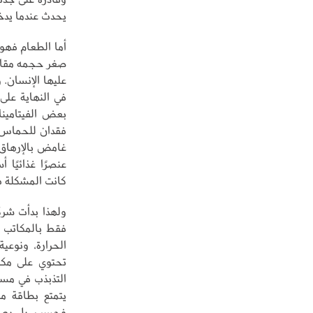
يحدث عندما يدخل
أما الطعام فهو 
صغر حجمه مقارن
عليها الإنسان.
في النهاية على
بعض الفيتامين
فقدان للحماس، 
غامض بالإرهاق
عنصرًا غذائيًا
كانت المشكلة في
ولهذا بدأت شرك
فقط بالمكاتب و
الحرارة، ونوع
تحتوي على مكون
التذبذب في مست
يتمتع بطاقة مس
فحسب، بل يصبح 