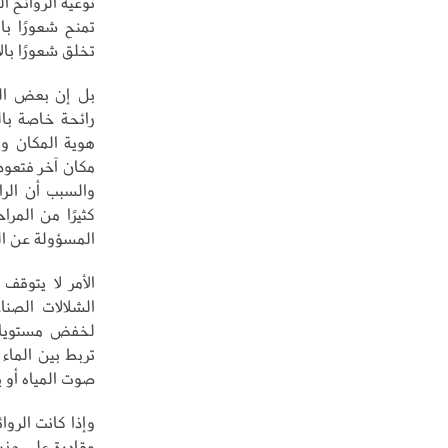
نوعية الروائح ا
تمنح شعورًا بال
تخلق شعورًا بالأ
بل إن بعض المط
رائحة خاصة بال
هوية المكان وف
مكان آخر فتعود 
والسبب أن الرا
كثيرًا من المر
المسؤولة عن ال
الأمر لا يتوقف
الشلالات الصنا
لخفض مستويات 
تربط بين الماء 
صوت المياه أو ي
وإذا كانت الروا
وقادرة على جذب