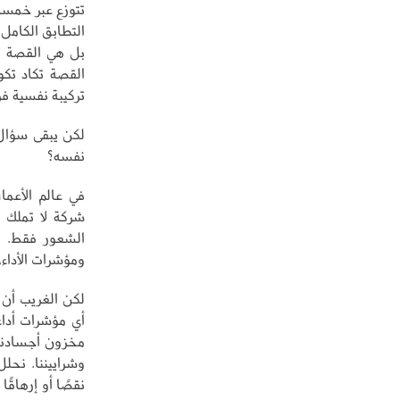
تتوزع عبر خمسة
التطابق الكامل
بل هي القصة الك
القصة تكاد تك
تركيبة نفسية فري
لكن يبقى سؤال 
نفسه؟
في عالم الأعما
شركة لا تملك ت
الشعور فقط. ال
ومؤشرات الأداء، 
لكن الغريب أن 
أي مؤشرات أداء
مخزون أجسادنا 
وشراييننا. نحلل
نقصًا أو إرهاقًا