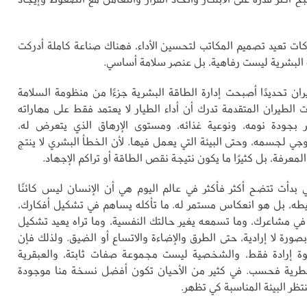
كات تعيد تصميم المكاتب لتحسين الأداء، فهناك صناعة كاملة أدركت
ة البشرية ليست رفاهية، بل عنصر سلامة أساسي.
ان تحديدًا أصبحت إدارة الطاقة البشرية جزءًا من منظومة السلامة
الطيران المتقدمة تدرك أن أداء الطيار لا يعتمد فقط على مهاراته
ثر بجودة نومه، ونوعية غذائه، ومستوى الإرهاق الذي يتعرض له،
وجي لجسمه، وحتى البيئة التي يعمل فيها. لأن الخطأ البشري لا ينتج
لمعرفة، بل كثيرًا ما يكون نتيجة نقص الطاقة أو تراكم الإجهاد.
ي بدأت تتضح أكثر فأكثر في عالم اليوم هي أن الإنسان ليس كائنًا
طه، بل هو انعكاس مستمر له. ما تأكله يساهم في تشكيل أفكارك،
في مشاعرك، وما تسمعه يغير حالتك النفسية، وما تراه يعيد تشكيل
ورة لا إرادية، حتى الطرق والإضاءة والاتساع أو الضيق. ولذلك فإن
ة إرادة فقط، والشخصية ليست مجموعة صفات ثابتة، والعبقرية
رية فحسب. في كثير من الأحيان تكون أفضل نسخة منا موجودة
نتظر البيئة المناسبة كي تظهر.