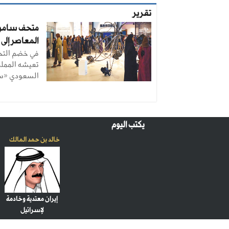
تقرير
متحف ساموكا
المعاصر إلى
في خضم التحو
تعيشه المملك
السعودي «سام
يكتب اليوم
خالد بن حمد المالك
إيران معتدية وخادمة
لإسرائيل