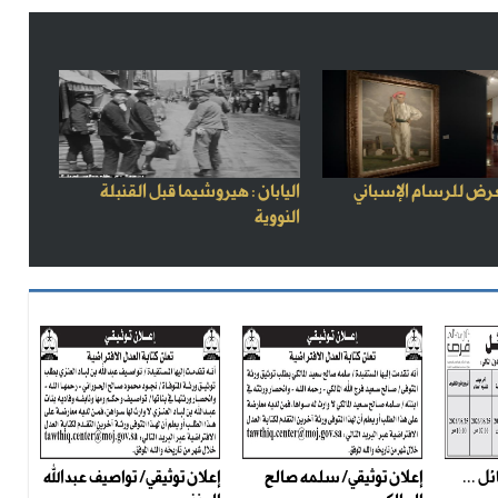
رض للرسام الإسباني
اليابان : هيروشيما قبل القنبلة
النووية
ل ...
إعلان توثيقي/ سلمه صالح
إعلان توثيقي/ تواصيف عبدالله