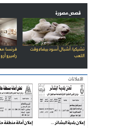
قصص مصورة
تشيكيا: أشبال أسود بيضاء وقت
فرنسا: مع
اللعب
راميرو أرو
الاعلانات
إعلان بلدية البشائر ...
إعلان أمانة منطقة حائ