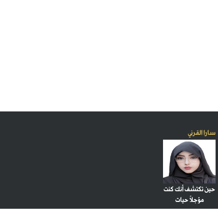
سارا القرني
حين تكتشف أنك كنت
مؤجلاً حيات