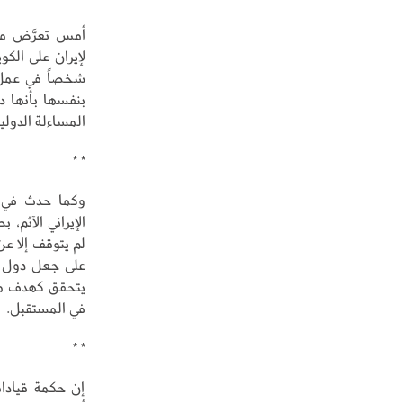
أمس تعرَّض مطا
شخصاً في عمل ح
بنفسها بأنها دو
المساءلة الدولي
* *
وكما حدث في ا
الإيراني الآثم،
لم يتوقف إلا عن
على جعل دول ا
يتحقق كهدف مشبو
في المستقبل.
* *
إن حكمة قيادات