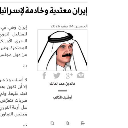
إيران معتدية وخادمة لإسرائي
إيران وهي في ح
الخميس 04 يونيو 2026
للمفاعل النووي
البحري الأمريك
المحتجزة، وغير
من دول مجلس ا
* *
لا أسباب ولا مبر
خالد بن حمد المالك
إلا أن تكون به
تعتد عليها، ول
أرشيف الكاتب
ضربات تتعرَّض ل
حل أزمة النووي 
مجلس التعاون.
* *