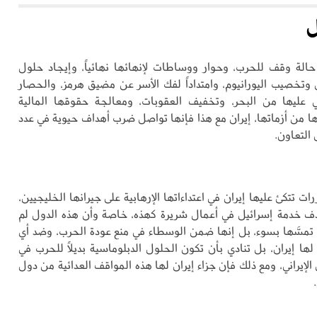
ل
الة وقف للحرب، وحوار ووساطات لإنهائها نهائياً، وإيجاد حلول
 وتخصيب اليورانيوم، وامتداداً لفك الأسر عن مضيق هرمز، والحصار
ي عليها من البحر، وتخفيف العقوبات، ومعالجة حقوقها المالية
ها من أزماتها، إيران مع هذا فإنها تواصل ضرب أهداف حيوية في عدد
لتعاون.
رات تتكئ عليها إيران في اعتداءاتها الإرهابية على جيرانها الخليجيين،
دف خدمة إسرائيل في أعمال شريرة كهذه، خاصة وأن هذه الدول لم
م تمسَّها بسوء، بل إنها ضمن الوسطاء في منع عودة الحرب، وضد أي
ها إيران، بل تنادي بأن تكون الحلول الدبلوماسية بديلاً للحرب في
الإيراني، ومع ذلك فإن جزاء إيران لها هذه المواقف العدائية من دول