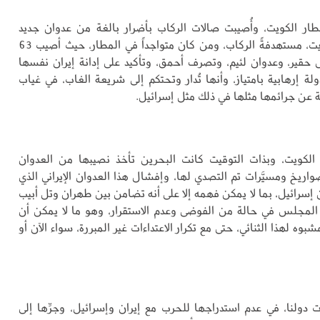
ر الكويت، وأُصيبت صالات الركاب بأضرار بالغة من عدوان جديد
لإيران على الكويت، مستهدفةً الركاب، ومن كان متواجداً في المطار، حيث أصيب 63
قير، وعدوان لئيم، وتصرف أحمق، وتأكيد على إدانة إيران نفسها
لة إرهابية بامتياز، وأنها تُدار وتحتكم إلى شريعة الغاب، في غياب
ة عن جرائمها مثلها في ذلك مثل إسرائيل.
لكويت، وبذات التوقيت كانت البحرين تأخذ نصيبها من العدوان
 بصواريخ ومسيَّرات تم التصدي لها، وإفشال هذا العدوان الإيراني الذي
 إسرائيل، بما لا يمكن فهمه إلا على أنه تضامن بين طهران وتل أبيب
لمجلس في حالة من الفوضى وعدم الاستقرار، وهو ما لا يمكن أن
ه لهذا الثنائي، حتى مع تكرار الاعتداءات غير المبررة، سواء الآن أو
 دولنا، في عدم استدراجها للحرب مع إيران وإسرائيل، وجرِّها إلى