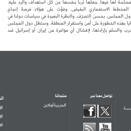
مصلحة لها فيها، جعلها تربأ بنفسها عن كل استهداف والرد عليه،
المخطط الاستعماري البغيض، وفوَّت على هؤلاء فرصة إنجاح
ول المجلس، بحسن التصرّف، والنظرة البعيدة في سياسات دولنا في
يا بهذه الخطورة على أمن واستقرار المنطقة، وستظل دول المجلس
حرب والسلم بإرادتها، لإفشال أي مؤامرة من إيران أو إسرائيل ضد
تواصل معنا عبر
منتجاتنا
ات
الجزيرة أونلاين
سسة
ال
ال
ال